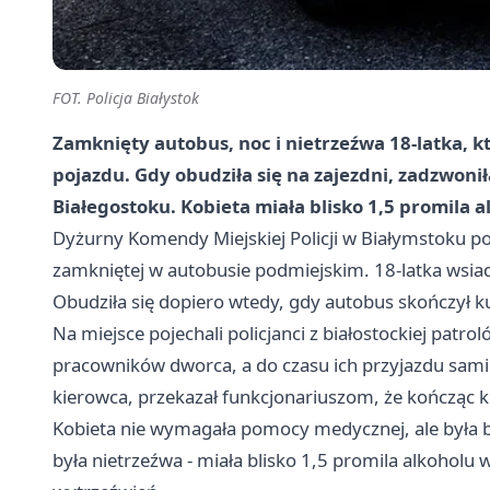
FOT. Policja Białystok
Zamknięty autobus, noc i nietrzeźwa 18-latka, kt
pojazdu. Gdy obudziła się na zajezdni, zadzwoniła
Białegostoku. Kobieta miała blisko 1,5 promila a
Dyżurny Komendy Miejskiej Policji w Białymstoku po
zamkniętej w autobusie podmiejskim. 18-latka wsiad
Obudziła się dopiero wtedy, gdy autobus skończył kur
Na miejsce pojechali policjanci z białostockiej pat
pracowników dworca, a do czasu ich przyjazdu sami 
kierowca, przekazał funkcjonariuszom, że kończąc k
Kobieta nie wymagała pomocy medycznej, ale była b
była nietrzeźwa - miała blisko 1,5 promila alkoholu 