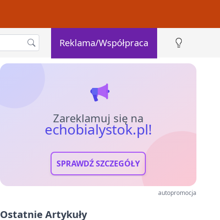
Reklama/Współpraca
Zareklamuj się na
echobialystok.pl!
SPRAWDŹ SZCZEGÓŁY
autopromocja
Ostatnie Artykuły