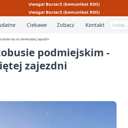
Uwaga! Burze/2 (komunikat RSO)
Uwaga! Burze/2 (komunikat RSO)
ydatne
Ciekawe
Zobacz
Kontakt
udziła się na zamkniętej zajezdni
tobusie podmiejskim -
ętej zajezdni