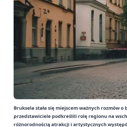
Bruksela stała się miejscem ważnych rozmów o be
przedstawiciele podkreślili rolę regionu na wsch
różnorodnością atrakcji i artystycznych występ