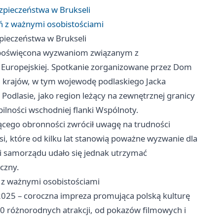
zpieczeństwa w Brukseli
ań z ważnymi osobistościami
pieczeństwa w Brukseli
ja poświęcona wyzwaniom związanym z
i Europejskiej. Spotkanie zorganizowane przez Dom
h krajów, w tym wojewodę podlaskiego Jacka
odlasie, jako region leżący na zewnętrznej granicy
ilności wschodniej flanki Wspólnoty.
cego obronności zwrócił uwagę na trudności
i, które od kilku lat stanowią poważne wyzwanie dla
i samorządu udało się jednak utrzymać
czny.
ń z ważnymi osobistościami
 2025 – coroczna impreza promująca polską kulturę
 40 różnorodnych atrakcji, od pokazów filmowych i