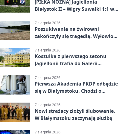
[PIŁKA NOŻNA] Jagiellonia
Białystok II – Wigry Suwałki 1:1 w
Betclic 3. Lidze Grupa 1 (Grupa I)
7 sierpnia 2026
Poszukiwania na żwirowni
zakończyły się tragedią. Wyłowiono
ciało 30-latka
7 sierpnia 2026
Koszulka z pierwszego sezonu
Jagiellonii trafia do Galerii
Białostockiego Sportu
7 sierpnia 2026
Pierwsza Akademia PKDP odbędzie
się w Białymstoku. Chodzi o
ochronę dzieci
7 sierpnia 2026
Nowi strażacy złożyli ślubowanie.
W Białymstoku zaczynają służbę
7 sierpnia 2026