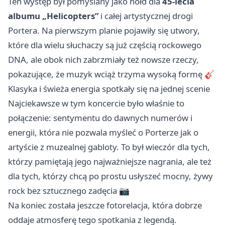
Ten występ był pomyślany jako hołd dla
45-lecia
albumu „Helicopters”
i całej artystycznej drogi
Portera. Na pierwszym planie pojawiły się utwory,
które dla wielu słuchaczy są już częścią rockowego
DNA, ale obok nich zabrzmiały też nowsze rzeczy,
pokazujące, że muzyk wciąż trzyma wysoką formę 🎸
Klasyka i świeża energia spotkały się na jednej scenie
Najciekawsze w tym koncercie było właśnie to
połączenie: sentymentu do dawnych numerów i
energii, która nie pozwala myśleć o Porterze jak o
artyście z muzealnej gabloty. To był wieczór dla tych,
którzy pamiętają jego najważniejsze nagrania, ale też
dla tych, którzy chcą po prostu usłyszeć mocny, żywy
rock bez sztucznego zadęcia 📷
Na koniec została jeszcze fotorelacja, która dobrze
oddaje atmosferę tego spotkania z legendą.