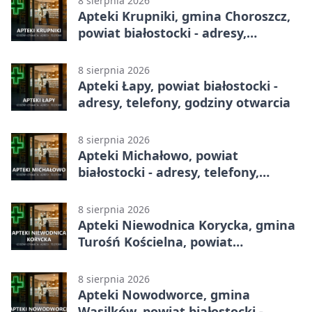
8 sierpnia 2026
Apteki Krupniki, gmina Choroszcz,
powiat białostocki - adresy,
telefony, godziny otwarcia
8 sierpnia 2026
Apteki Łapy, powiat białostocki -
adresy, telefony, godziny otwarcia
8 sierpnia 2026
Apteki Michałowo, powiat
białostocki - adresy, telefony,
godziny otwarcia
8 sierpnia 2026
Apteki Niewodnica Korycka, gmina
Turośń Kościelna, powiat
białostocki - adresy, telefony,
godziny otwarcia
8 sierpnia 2026
Apteki Nowodworce, gmina
Wasilków, powiat białostocki -