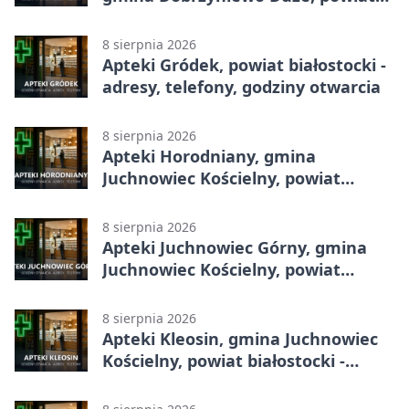
białostocki - adresy, telefony,
godziny otwarcia
8 sierpnia 2026
Apteki Gródek, powiat białostocki -
adresy, telefony, godziny otwarcia
8 sierpnia 2026
Apteki Horodniany, gmina
Juchnowiec Kościelny, powiat
białostocki - adresy, telefony,
godziny otwarcia
8 sierpnia 2026
Apteki Juchnowiec Górny, gmina
Juchnowiec Kościelny, powiat
białostocki - adresy, telefony,
godziny otwarcia
8 sierpnia 2026
Apteki Kleosin, gmina Juchnowiec
Kościelny, powiat białostocki -
adresy, telefony, godziny otwarcia