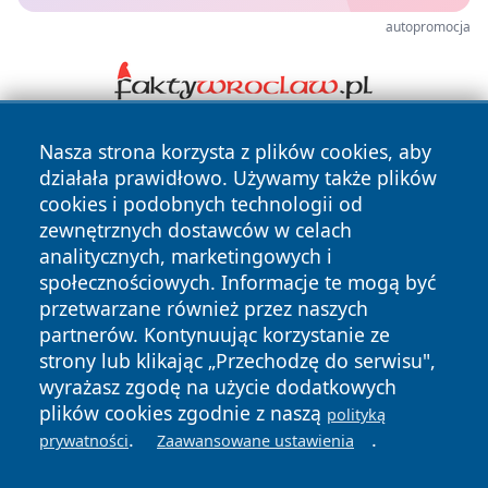
autopromocja
Nasza strona korzysta z plików cookies, aby
działała prawidłowo. Używamy także plików
cookies i podobnych technologii od
zewnętrznych dostawców w celach
analitycznych, marketingowych i
Copyright © 2026 echobialystok.pl Wszystkie prawa
społecznościowych. Informacje te mogą być
zastrzeżone.
przetwarzane również przez naszych
partnerów. Kontynuując korzystanie ze
strony lub klikając „Przechodzę do serwisu",
Polityka
Polityka
wyrażasz zgodę na użycie dodatkowych
News
Autorzy
Prywatności
Cookies
plików cookies zgodnie z naszą
polityką
.
.
prywatności
Zaawansowane ustawienia