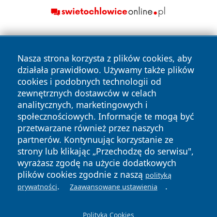
Nasza strona korzysta z plików cookies, aby
działała prawidłowo. Używamy także plików
cookies i podobnych technologii od
zewnętrznych dostawców w celach
Copyright © 2026 echobialystok.pl Wszystkie prawa
analitycznych, marketingowych i
zastrzeżone.
społecznościowych. Informacje te mogą być
przetwarzane również przez naszych
partnerów. Kontynuując korzystanie ze
Polityka
Polityka
News
Autorzy
strony lub klikając „Przechodzę do serwisu",
Prywatności
Cookies
wyrażasz zgodę na użycie dodatkowych
plików cookies zgodnie z naszą
polityką
.
.
prywatności
Zaawansowane ustawienia
Polityka Cookies