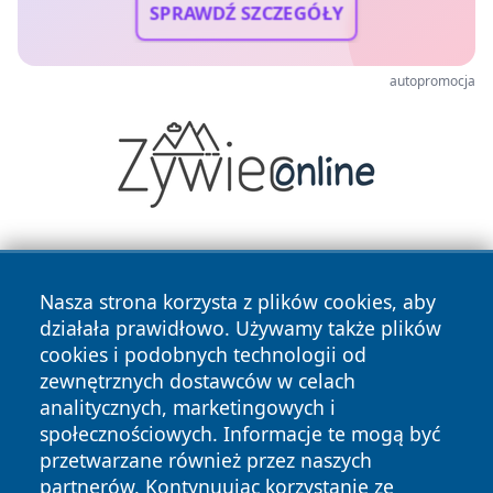
SPRAWDŹ SZCZEGÓŁY
autopromocja
Nasza strona korzysta z plików cookies, aby
działała prawidłowo. Używamy także plików
cookies i podobnych technologii od
zewnętrznych dostawców w celach
Copyright © 2026 echobialystok.pl Wszystkie prawa
analitycznych, marketingowych i
zastrzeżone.
społecznościowych. Informacje te mogą być
przetwarzane również przez naszych
partnerów. Kontynuując korzystanie ze
Polityka
Polityka