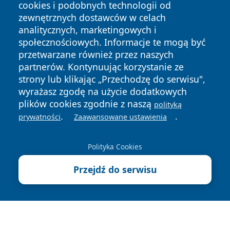
cookies i podobnych technologii od
zewnętrznych dostawców w celach
analitycznych, marketingowych i
społecznościowych. Informacje te mogą być
przetwarzane również przez naszych
Copyright © 2026 echobialystok.pl Wszystkie prawa
partnerów. Kontynuując korzystanie ze
zastrzeżone.
strony lub klikając „Przechodzę do serwisu",
wyrażasz zgodę na użycie dodatkowych
plików cookies zgodnie z naszą
Polityka
Polityka
polityką
News
Autorzy
.
.
Prywatności
Cookies
prywatności
Zaawansowane ustawienia
Polityka Cookies
Przejdź do serwisu