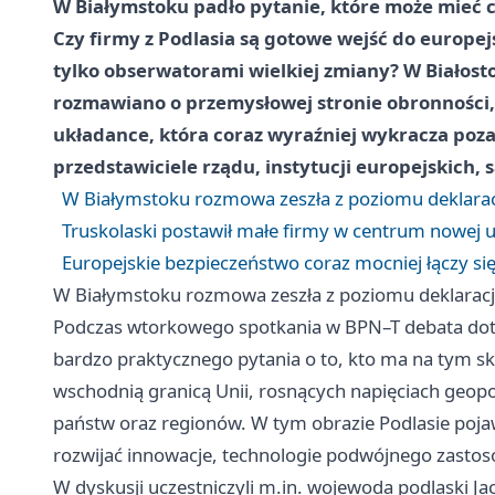
W Białymstoku padło pytanie, które może mieć c
Czy firmy z Podlasia są gotowe wejść do europe
tylko obserwatorami wielkiej zmiany? W Biało
rozmawiano o przemysłowej stronie obronności,
układance, która coraz wyraźniej wykracza poza 
przedstawiciele rządu, instytucji europejskich, 
W Białymstoku rozmowa zeszła z poziomu deklaracji
Truskolaski postawił małe firmy w centrum nowej 
Europejskie bezpieczeństwo coraz mocniej łączy s
W Białymstoku rozmowa zeszła z poziomu deklaracji 
Podczas wtorkowego spotkania w BPN–T debata dotyc
bardzo praktycznego pytania o to, kto ma na tym sko
wschodnią granicą Unii, rosnących napięciach geopo
państw oraz regionów. W tym obrazie Podlasie pojawi
rozwijać innowacje, technologie podwójnego zastoso
W dyskusji uczestniczyli m.in. wojewoda podlaski Ja