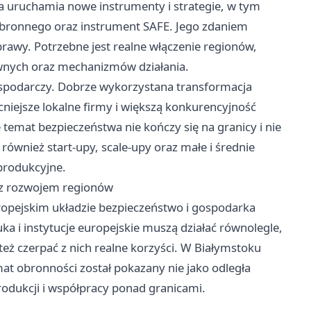
a uruchamia nowe instrumenty i strategie, w tym
bronnego oraz instrument SAFE. Jego zdaniem
rawy. Potrzebne jest realne włączenie regionów,
awnych oraz mechanizmów działania.
gospodarczy. Dobrze wykorzystana transformacja
iejsze lokalne firmy i większą konkurencyjność
e temat bezpieczeństwa nie kończy się na granicy i nie
ównież start-upy, scale-upy oraz małe i średnie
 produkcyjne.
ę z rozwojem regionów
opejskim układzie bezpieczeństwo i gospodarka
ka i instytucje europejskie muszą działać równolegle,
też czerpać z nich realne korzyści. W Białymstoku
at obronności został pokazany nie jako odległa
produkcji i współpracy ponad granicami.