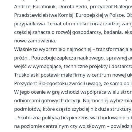
Andrzej Parafiniuk, Dorota Perło, prezydent Białeg
Przedstawicielstwa Komisji Europejskiej w Polsce. O
przypadkowa. Temat obronności coraz rzadziej zamyk
częściej zahacza o rozwój gospodarczy, badania, ek
nowe zamówienia.
Właśnie to wybrzmiało najmocniej – transformacja e
próżni. Potrzebuje zaplecza naukowego, sprawnej adm
wejść w wymagające, techniczne projekty i dostarcz
Truskolaski postawił małe firmy w centrum nowej u
Prezydent Białegostoku zwrócił uwagę, że sama poli
W jego ocenie w grę wchodzi współpraca wielu stron,
odbiorcami gotowych decyzji. Najmocniej wybrzmiał
podmiotów, które często szybciej niż duże struktu
– Skuteczna polityka bezpieczeństwa i budowanie o
na poziomie centralnym czy wojskowym – powiedział