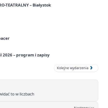
-TEATRALNY – Białystok
pacer
l 2026 – program i zapisy
Kolejne wydarzenia
widać to w liczbach
Następny >>