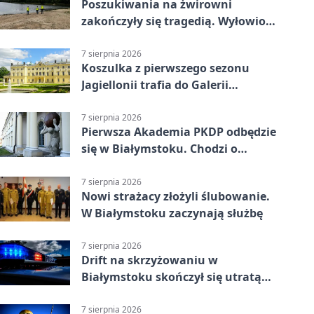
Poszukiwania na żwirowni
zakończyły się tragedią. Wyłowiono
ciało 30-latka
7 sierpnia 2026
Koszulka z pierwszego sezonu
Jagiellonii trafia do Galerii
Białostockiego Sportu
7 sierpnia 2026
Pierwsza Akademia PKDP odbędzie
się w Białymstoku. Chodzi o
ochronę dzieci
7 sierpnia 2026
Nowi strażacy złożyli ślubowanie.
W Białymstoku zaczynają służbę
7 sierpnia 2026
Drift na skrzyżowaniu w
Białymstoku skończył się utratą
prawa jazdy
7 sierpnia 2026