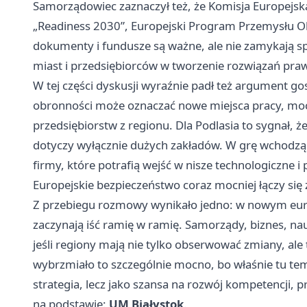
Samorządowiec zaznaczył też, że Komisja Europejsk
„Readiness 2030”, Europejski Program Przemysłu O
dokumenty i fundusze są ważne, ale nie zamykają sp
miast i przedsiębiorców w tworzenie rozwiązań pr
W tej części dyskusji wyraźnie padł też argument 
obronności może oznaczać nowe miejsca pracy, mocn
przedsiębiorstw z regionu. Dla Podlasia to sygnał, ż
dotyczy wyłącznie dużych zakładów. W grę wchodzą r
firmy, które potrafią wejść w nisze technologiczne i
Europejskie bezpieczeństwo coraz mocniej łączy si
Z przebiegu rozmowy wynikało jedno: w nowym eur
zaczynają iść ramię w ramię. Samorządy, biznes, nau
jeśli regiony mają nie tylko obserwować zmiany, ale 
wybrzmiało to szczególnie mocno, bo właśnie tu tem
strategia, lecz jako szansa na rozwój kompetencji, 
na podstawie:
UM Białystok
.