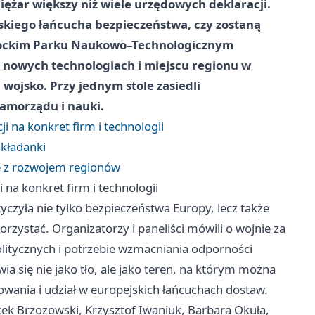
iężar większy niż wiele urzędowych deklaracji.
jskiego łańcucha bezpieczeństwa, czy zostaną
stockim Parku Naukowo–Technologicznym
 nowych technologiach i miejscu regionu w
wojsko. Przy jednym stole zasiedli
samorządu i nauki.
 na konkret firm i technologii
układanki
ię z rozwojem regionów
na konkret firm i technologii
zyła nie tylko bezpieczeństwa Europy, lecz także
rzystać. Organizatorzy i paneliści mówili o wojnie za
litycznych i potrzebie wzmacniania odporności
a się nie jako tło, ale jako teren, na którym można
wania i udział w europejskich łańcuchach dostaw.
cek Brzozowski, Krzysztof Iwaniuk, Barbara Okuła,