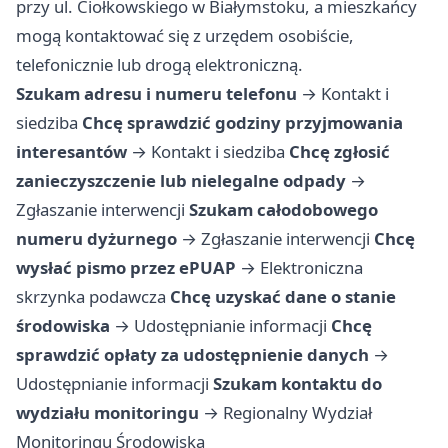
przy ul. Ciołkowskiego w Białymstoku, a mieszkańcy
mogą kontaktować się z urzędem osobiście,
telefonicznie lub drogą elektroniczną.
Szukam adresu i numeru telefonu
→
Kontakt i
siedziba
Chcę sprawdzić godziny przyjmowania
interesantów
→
Kontakt i siedziba
Chcę zgłosić
zanieczyszczenie lub nielegalne odpady
→
Zgłaszanie interwencji
Szukam całodobowego
numeru dyżurnego
→
Zgłaszanie interwencji
Chcę
wysłać pismo przez ePUAP
→
Elektroniczna
skrzynka podawcza
Chcę uzyskać dane o stanie
środowiska
→
Udostępnianie informacji
Chcę
sprawdzić opłaty za udostępnienie danych
→
Udostępnianie informacji
Szukam kontaktu do
wydziału monitoringu
→
Regionalny Wydział
Monitoringu Środowiska