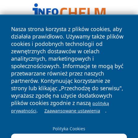
Nasza strona korzysta z plików cookies, aby
działała prawidłowo. Używamy także plików
cookies i podobnych technologii od
zewnętrznych dostawców w celach
analitycznych, marketingowych i
społecznościowych. Informacje te mogą być
Copyright © 2026 echobialystok.pl Wszystkie prawa
przetwarzane również przez naszych
zastrzeżone.
partnerów. Kontynuując korzystanie ze
strony lub klikając „Przechodzę do serwisu",
wyrażasz zgodę na użycie dodatkowych
Polityka
Polityka
News
Autorzy
plików cookies zgodnie z naszą
Prywatności
Cookies
polityką
.
.
prywatności
Zaawansowane ustawienia
Polityka Cookies