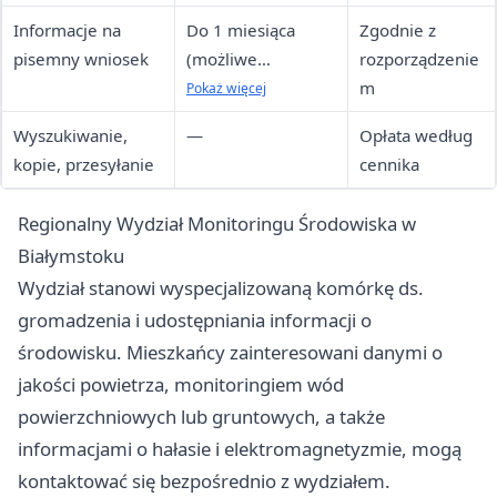
Informacje na
Do 1 miesiąca
Zgodnie z
pisemny wniosek
(możliwe
rozporządzenie
przedłużenie do 2
m
Pokaż więcej
miesięcy przy
Wyszukiwanie,
—
Opłata według
skomplikowanych
kopie, przesyłanie
cennika
sprawach)
Regionalny Wydział Monitoringu Środowiska w
Białymstoku
Wydział stanowi wyspecjalizowaną komórkę ds.
gromadzenia i udostępniania informacji o
środowisku. Mieszkańcy zainteresowani danymi o
jakości powietrza, monitoringiem wód
powierzchniowych lub gruntowych, a także
informacjami o hałasie i elektromagnetyzmie, mogą
kontaktować się bezpośrednio z wydziałem.