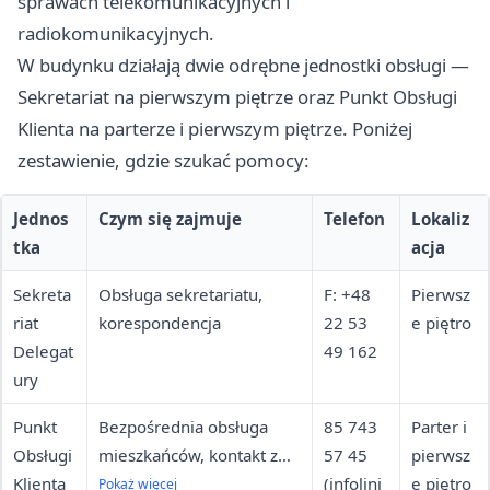
sprawach telekomunikacyjnych i
radiokomunikacyjnych.
W budynku działają dwie odrębne jednostki obsługi —
Sekretariat na pierwszym piętrze oraz Punkt Obsługi
Klienta na parterze i pierwszym piętrze. Poniżej
zestawienie, gdzie szukać pomocy:
Jednos
Czym się zajmuje
Telefon
Lokaliz
tka
acja
Sekreta
Obsługa sekretariatu,
F: +48
Pierwsz
riat
korespondencja
22 53
e piętro
Delegat
49 162
ury
Punkt
Bezpośrednia obsługa
85 743
Parter i
Obsługi
mieszkańców, kontakt z
57 45
pierwsz
Klienta
tłumaczem online
(infolini
e piętro
Pokaż więcej