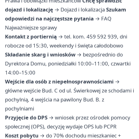
Prawa i obowiązki mieszkańców
Chcę sprawdzić
dojazd i lokalizację
→
Dojazd i lokalizacja
Szukam
odpowiedzi na najczęstsze pytania
→
FAQ
Najważniejsze sprawy
Kontakt z portiernią
→ tel. kom. 459 592 939, dni
robocze od 15:30, weekendy i święta całodobowo
Składanie skarg i wniosków
→ bezpośrednio do
Dyrektora Domu, poniedziałki 10:00–11:00, czwartki
14:00–15:00
Wejście dla osób z niepełnosprawnościami
→
główne wejście Bud. C od ul. Świerkowej ze schodami i
pochylnią, 4 wejścia na pawilony Bud. B. z
pochylniami
Przyjęcie do DPS
→ wniosek przez ośrodek pomocy
społecznej (OPS), decyzję wydaje OPS lub PCPR
Koszt pobytu
→ do 70% dochodu mieszkaniec +