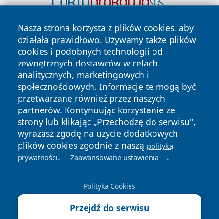
Nasza strona korzysta z plików cookies, aby
działała prawidłowo. Używamy także plików
cookies i podobnych technologii od
zewnętrznych dostawców w celach
analitycznych, marketingowych i
społecznościowych. Informacje te mogą być
Copyright © 2026 echobialystok.pl Wszystkie prawa
przetwarzane również przez naszych
zastrzeżone.
partnerów. Kontynuując korzystanie ze
strony lub klikając „Przechodzę do serwisu",
wyrażasz zgodę na użycie dodatkowych
Polityka
Polityka
plików cookies zgodnie z naszą
News
Autorzy
polityką
Prywatności
Cookies
.
.
prywatności
Zaawansowane ustawienia
Polityka Cookies
Przejdź do serwisu