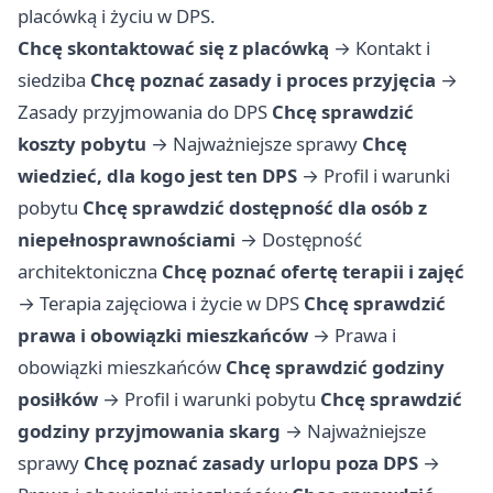
placówką i życiu w DPS.
Chcę skontaktować się z placówką
→
Kontakt i
siedziba
Chcę poznać zasady i proces przyjęcia
→
Zasady przyjmowania do DPS
Chcę sprawdzić
koszty pobytu
→
Najważniejsze sprawy
Chcę
wiedzieć, dla kogo jest ten DPS
→
Profil i warunki
pobytu
Chcę sprawdzić dostępność dla osób z
niepełnosprawnościami
→
Dostępność
architektoniczna
Chcę poznać ofertę terapii i zajęć
→
Terapia zajęciowa i życie w DPS
Chcę sprawdzić
prawa i obowiązki mieszkańców
→
Prawa i
obowiązki mieszkańców
Chcę sprawdzić godziny
posiłków
→
Profil i warunki pobytu
Chcę sprawdzić
godziny przyjmowania skarg
→
Najważniejsze
sprawy
Chcę poznać zasady urlopu poza DPS
→