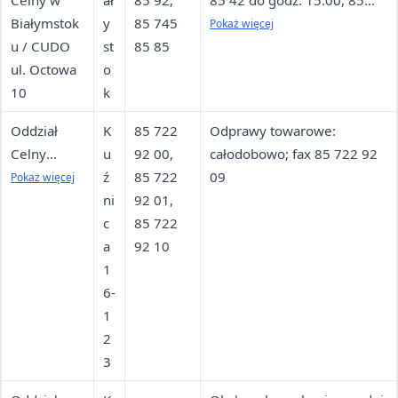
Celny w
ał
85 92,
85 42 do godz. 15:00, 85
Białymstok
y
85 745
745 86 09 po godz. 15:00
Pokaż więcej
u / CUDO
st
85 85
ul. Octowa
o
10
k
Oddział
K
85 722
Odprawy towarowe:
Celny
u
92 00,
całodobowo; fax 85 722 92
Kolejowy w
ź
85 722
09
Pokaż więcej
Kuźnicy —
ni
92 01,
odprawy
c
85 722
towarowe
a
92 10
Dworzec
1
PKP
6-
1
2
3