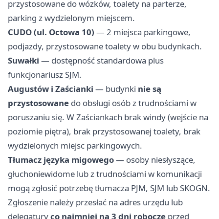
przystosowane do wózków, toalety na parterze,
parking z wydzielonym miejscem.
CUDO (ul. Octowa 10)
— 2 miejsca parkingowe,
podjazdy, przystosowane toalety w obu budynkach.
Suwałki
— dostępność standardowa plus
funkcjonariusz SJM.
Augustów i Zaścianki
— budynki
nie są
przystosowane
do obsługi osób z trudnościami w
poruszaniu się. W Zaściankach brak windy (wejście na
poziomie piętra), brak przystosowanej toalety, brak
wydzielonych miejsc parkingowych.
Tłumacz języka migowego
— osoby niesłyszące,
głuchoniewidome lub z trudnościami w komunikacji
mogą zgłosić potrzebę tłumacza PJM, SJM lub SKOGN.
Zgłoszenie należy przesłać na adres urzędu lub
delegatury
co najmniej na 3 dni robocze
przed