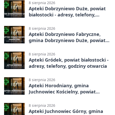
8 sierpnia 2026
Apteki Dobrzyniewo Duże, powiat
białostocki - adresy, telefony,
godziny otwarcia
8 sierpnia 2026
Apteki Dobrzyniewo Fabryczne,
gmina Dobrzyniewo Duże, powiat
białostocki - adresy, telefony,
godziny otwarcia
8 sierpnia 2026
Apteki Gródek, powiat białostocki -
adresy, telefony, godziny otwarcia
8 sierpnia 2026
Apteki Horodniany, gmina
Juchnowiec Kościelny, powiat
białostocki - adresy, telefony,
godziny otwarcia
8 sierpnia 2026
Apteki Juchnowiec Górny, gmina