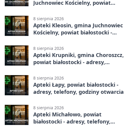
Juchnowiec Kościelny, powiat
białostocki - adresy, telefony,
godziny otwarcia
8 sierpnia 2026
Apteki Kleosin, gmina Juchnowiec
Kościelny, powiat białostocki -
adresy, telefony, godziny otwarcia
8 sierpnia 2026
Apteki Krupniki, gmina Choroszcz,
powiat białostocki - adresy,
telefony, godziny otwarcia
8 sierpnia 2026
Apteki Łapy, powiat białostocki -
adresy, telefony, godziny otwarcia
8 sierpnia 2026
Apteki Michałowo, powiat
białostocki - adresy, telefony,
godziny otwarcia