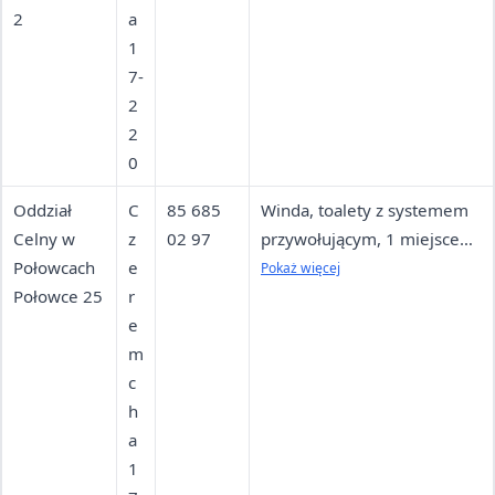
2
a
Sekretari
1
at: 85
7-
745-87-
2
91
2
0
Oddział
C
85 685
Winda, toalety z systemem
Celny w
z
02 97
przywołującym, 1 miejsce
Połowcach
e
parkingowe dla osób
Pokaż więcej
Połowce 25
r
niepełnosprawnych; brak
e
dojazdu komunikacją
m
publiczną; fax 85 685 02 96
c
h
a
1