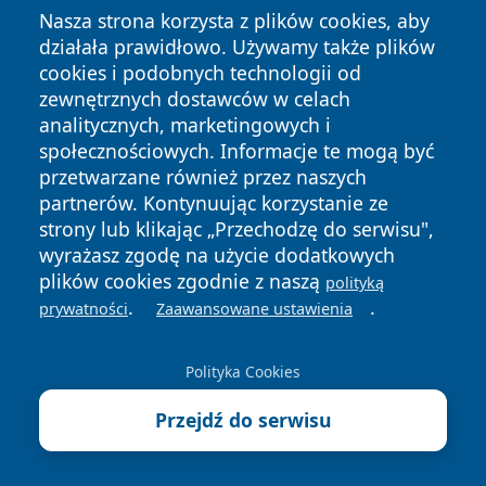
Nasza strona korzysta z plików cookies, aby
Następny >>
działała prawidłowo. Używamy także plików
cookies i podobnych technologii od
Wykup i przeniesienie praw do informacji
zewnętrznych dostawców w celach
geologicznej – co warto wiedzieć
analitycznych, marketingowych i
społecznościowych. Informacje te mogą być
przetwarzane również przez naszych
partnerów. Kontynuując korzystanie ze
Przydatne dane teleadresowe
strony lub klikając „Przechodzę do serwisu",
wyrażasz zgodę na użycie dodatkowych
Centralne Wojskowe Centrum Rekrutacji Ośrodek
plików cookies zgodnie z naszą
polityką
Zamiejscowy w Białymstoku - kontakt i nadzór nad
.
.
prywatności
Zaawansowane ustawienia
WCR w regionie
Podlaski Urząd Wojewódzki w Białymstoku -
Polityka Cookies
paszporty, karta pobytu, obywatelstwo
Przejdź do serwisu
Komisariat Policji IV w Białymstoku - adres, telefon i
kontakt