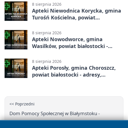
8 sierpnia 2026
Apteki Niewodnica Korycka, gmina
Turośń Kościelna, powiat
białostocki - adresy, telefony,
godziny otwarcia
8 sierpnia 2026
Apteki Nowodworce, gmina
Wasilków, powiat białostocki -
adresy, telefony, godziny otwarcia
8 sierpnia 2026
Apteki Porosły, gmina Choroszcz,
powiat białostocki - adresy,
telefony, godziny otwarcia
<< Poprzedni
Dom Pomocy Społecznej w Białymstoku -
kontakt, warunki przyjęcia i opieka