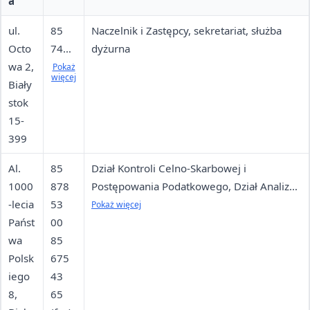
a
ul.
85
Naczelnik i Zastępcy, sekretariat, służba
Octo
745
dyżurna
wa 2,
85
Pokaż
więcej
Biały
55
stok
(cent
15-
rala /
399
infoli
nia)
Al.
85
Dział Kontroli Celno-Skarbowej i
85
1000
878
Postępowania Podatkowego, Dział Analizy
745
-lecia
53
Ryzyka i Wymiany Informacji
Pokaż więcej
85
Państ
00
Międzynarodowej, Dział Dochodzeniowo-
01
wa
85
Śledczy, Referat Obsługi Prawnej, Dział
(sekr
Polsk
675
Realizacji, Wieloosobowe Stanowisko
etari
iego
43
Postępowania Podatkowego
at)
8,
65
85