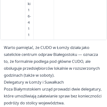
PL-LT
ki
Budzisko
1
11
6-
4
1
1
Warto pamiętać, że CUDO w Łomży działa jako
satelickie centrum odpraw Białegostoku — oznacza
to, że formalnie podlega pod główne CUDO, ale
obsługuje przedsiębiorców lokalnie w rozszerzonych
godzinach (także w soboty).
Delegatury w Łomży i Suwałkach
Poza Białymstokiem urząd prowadzi dwie delegatury,
które umożliwiają załatwianie spraw bez konieczności
podróży do stolicy województwa.