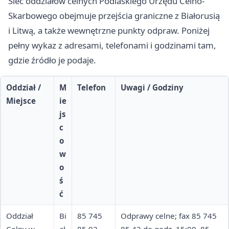
Sieć oddziałów celnych Podlaskiego Urzędu Celno-
Skarbowego obejmuje przejścia graniczne z Białorusią
i Litwą, a także wewnętrzne punkty odpraw. Poniżej
pełny wykaz z adresami, telefonami i godzinami tam,
gdzie źródło je podaje.
Oddział /
M
Telefon
Uwagi / Godziny
Miejsce
ie
js
c
o
w
o
ś
ć
Oddział
Bi
85 745
Odprawy celne; fax 85 745