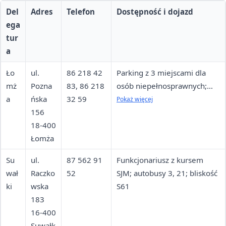
Del
Adres
Telefon
Dostępność i dojazd
ega
tur
a
Ło
ul.
86 218 42
Parking z 3 miejscami dla
mż
Pozna
83, 86 218
osób niepełnosprawnych;
a
ńska
32 59
autobusy 1, 13
Pokaż więcej
156
18-400
Łomża
Su
ul.
87 562 91
Funkcjonariusz z kursem
wał
Raczko
52
SJM; autobusy 3, 21; bliskość
ki
wska
S61
183
16-400
Suwałk