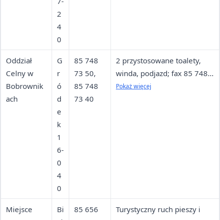
7-
2
4
0
Oddział
G
85 748
2 przystosowane toalety,
Celny w
r
73 50,
winda, podjazd; fax 85 748
Bobrownik
ó
85 748
73 78, 85 748 73 79
Pokaż więcej
ach
d
73 40
e
k
1
6-
0
4
0
Miejsce
Bi
85 656
Turystyczny ruch pieszy i