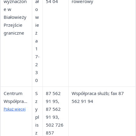
wyznaczon
ał
54 04
rowerowy
e w
o
Białowieży
w
Przejście
ie
graniczne
ż
a
1
7-
2
3
0
Centrum
S
87 562
Współpraca służb; fax 87
Współpracy
z
91 95,
562 91 94
Służb
y
87 562
Pokaż więcej
Granicznyc
pl
91 93,
h, Celnych i
is
502 726
Policyjnych
z
857