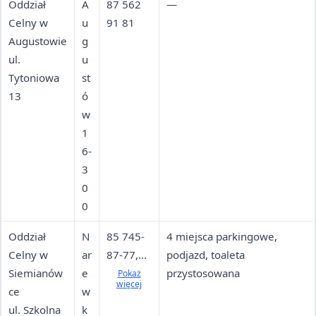
Oddział
A
87 562
—
Celny w
u
91 81
Augustowie
g
ul.
u
Tytoniowa
st
13
ó
w
1
6-
3
0
0
Oddział
N
85 745-
4 miejsca parkingowe,
Celny w
ar
87-77,
podjazd, toaleta
Siemianów
e
539 523
przystosowana
Pokaż
więcej
ce
w
575, 539
ul. Szkolna
k
523 577