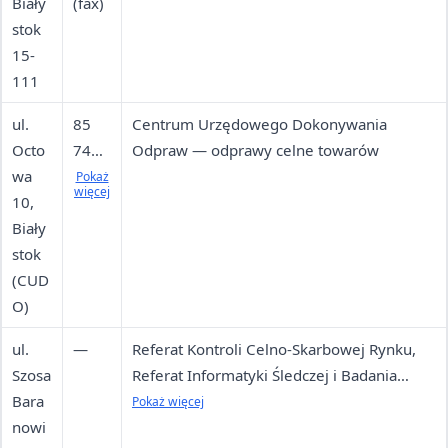
Biały
(fax)
745
stok
85
15-
90
111
(służ
ba
ul.
85
Centrum Urzędowego Dokonywania
dyżu
Octo
745
Odpraw — odprawy celne towarów
rna,
wa
85
Pokaż
więcej
całod
10,
92,
obo
Biały
85
wo)
stok
745
85
(CUD
85
745
O)
85
85
85
ul.
—
Referat Kontroli Celno-Skarbowej Rynku,
99
745
Szosa
Referat Informatyki Śledczej i Badania
(fax)
85
Bara
Urządzeń do Gier
Pokaż więcej
42
nowi
(fax