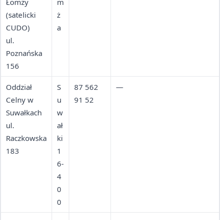
Łomży
m
(satelicki
ż
CUDO)
a
ul.
Poznańska
156
Oddział
S
87 562
—
Celny w
u
91 52
Suwałkach
w
ul.
ał
Raczkowska
ki
183
1
6-
4
0
0