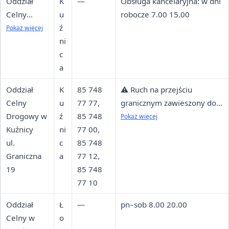
Oddział
K
—
Obsługa kancelaryjna: w dni
Celny
u
robocze 7.00 15.00
Kolejowy w
ź
Pokaż więcej
Kuźnicy —
ni
obsługa
c
kancelaryjn
a
a
Oddział
K
85 748
⚠️ Ruch na przejściu
Dworzec
Celny
u
77 77,
granicznym zawieszony do
PKP
Drogowy w
ź
85 748
odwołania; fax 85 748 77 90
Pokaż więcej
Kuźnicy
ni
77 00,
ul.
c
85 748
Graniczna
a
77 12,
19
85 748
77 10
Oddział
Ł
—
pn–sob 8.00 20.00
Celny w
o