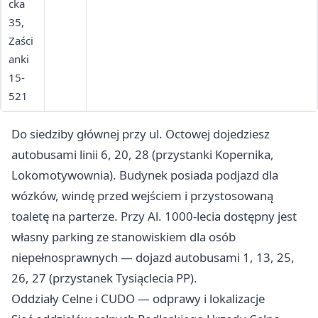
cka
do
35,
godz.
Zaści
15:0
anki
0)
15-
85
521
745
86
Do siedziby głównej przy ul. Octowej dojedziesz
09
autobusami linii 6, 20, 28 (przystanki Kopernika,
(fax
Lokomotywownia). Budynek posiada podjazd dla
po
wózków, windę przed wejściem i przystosowaną
godz.
15:0
toaletę na parterze. Przy Al. 1000-lecia dostępny jest
0)
własny parking ze stanowiskiem dla osób
niepełnosprawnych — dojazd autobusami 1, 13, 25,
26, 27 (przystanek Tysiąclecia PP).
Oddziały Celne i CUDO — odprawy i lokalizacje