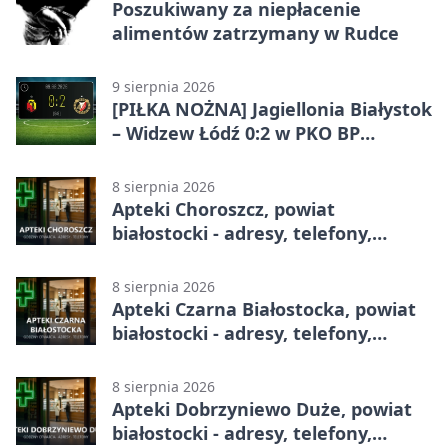
Poszukiwany za niepłacenie
alimentów zatrzymany w Rudce
9 sierpnia 2026
[PIŁKA NOŻNA] Jagiellonia Białystok
– Widzew Łódź 0:2 w PKO BP
Ekstraklasie – trzy minuty, które
zmieniły mecz
8 sierpnia 2026
Apteki Choroszcz, powiat
białostocki - adresy, telefony,
godziny otwarcia
8 sierpnia 2026
Apteki Czarna Białostocka, powiat
białostocki - adresy, telefony,
godziny otwarcia
8 sierpnia 2026
Apteki Dobrzyniewo Duże, powiat
białostocki - adresy, telefony,