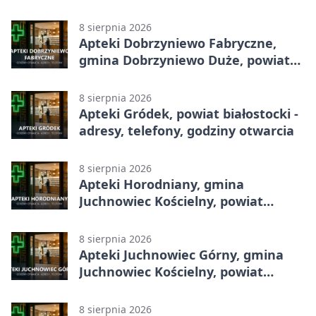
godziny otwarcia
8 sierpnia 2026
Apteki Dobrzyniewo Fabryczne,
gmina Dobrzyniewo Duże, powiat
białostocki - adresy, telefony,
godziny otwarcia
8 sierpnia 2026
Apteki Gródek, powiat białostocki -
adresy, telefony, godziny otwarcia
8 sierpnia 2026
Apteki Horodniany, gmina
Juchnowiec Kościelny, powiat
białostocki - adresy, telefony,
godziny otwarcia
8 sierpnia 2026
Apteki Juchnowiec Górny, gmina
Juchnowiec Kościelny, powiat
białostocki - adresy, telefony,
godziny otwarcia
8 sierpnia 2026