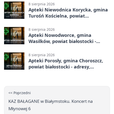
8 sierpnia 2026
Apteki Niewodnica Korycka, gmina
Turośń Kościelna, powiat
białostocki - adresy, telefony,
godziny otwarcia
8 sierpnia 2026
Apteki Nowodworce, gmina
Wasilków, powiat białostocki -
adresy, telefony, godziny otwarcia
8 sierpnia 2026
Apteki Porosły, gmina Choroszcz,
powiat białostocki - adresy,
telefony, godziny otwarcia
<< Poprzedni
KAZ BAŁAGANE w Białymstoku. Koncert na
Młynowej 6