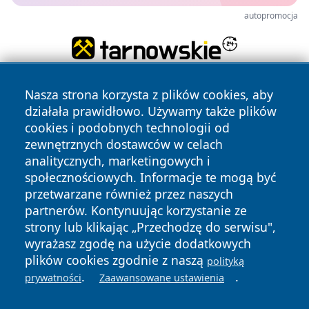
autopromocja
Nasza strona korzysta z plików cookies, aby
działała prawidłowo. Używamy także plików
cookies i podobnych technologii od
zewnętrznych dostawców w celach
analitycznych, marketingowych i
Copyright © 2026 echobialystok.pl Wszystkie prawa
społecznościowych. Informacje te mogą być
zastrzeżone.
przetwarzane również przez naszych
partnerów. Kontynuując korzystanie ze
strony lub klikając „Przechodzę do serwisu",
Polityka
Polityka
News
Autorzy
wyrażasz zgodę na użycie dodatkowych
Prywatności
Cookies
plików cookies zgodnie z naszą
polityką
.
.
prywatności
Zaawansowane ustawienia