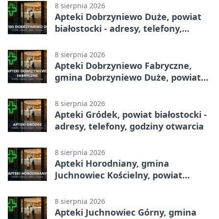
8 sierpnia 2026
Apteki Dobrzyniewo Duże, powiat
białostocki - adresy, telefony,
godziny otwarcia
8 sierpnia 2026
Apteki Dobrzyniewo Fabryczne,
gmina Dobrzyniewo Duże, powiat
białostocki - adresy, telefony,
godziny otwarcia
8 sierpnia 2026
Apteki Gródek, powiat białostocki -
adresy, telefony, godziny otwarcia
8 sierpnia 2026
Apteki Horodniany, gmina
Juchnowiec Kościelny, powiat
białostocki - adresy, telefony,
godziny otwarcia
8 sierpnia 2026
Apteki Juchnowiec Górny, gmina