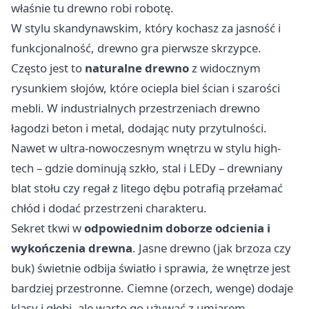
właśnie tu drewno robi robotę.
W stylu skandynawskim, który kochasz za jasność i
funkcjonalność, drewno gra pierwsze skrzypce.
Często jest to
naturalne drewno
z widocznym
rysunkiem słojów, które ociepla biel ścian i szarości
mebli. W industrialnych przestrzeniach drewno
łagodzi beton i metal, dodając nuty przytulności.
Nawet w ultra-nowoczesnym wnętrzu w stylu high-
tech – gdzie dominują szkło, stal i LEDy – drewniany
blat stołu czy regał z litego dębu potrafią przełamać
chłód i dodać przestrzeni charakteru.
Sekret tkwi w
odpowiednim doborze odcienia i
wykończenia drewna
. Jasne drewno (jak brzoza czy
buk) świetnie odbija światło i sprawia, że wnętrze jest
bardziej przestronne. Ciemne (orzech, wenge) dodaje
klasy i głębi, ale warto go używać z umiarem,