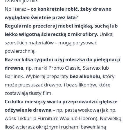
czasem już nie.
No i teraz –
co konkretnie robić, żeby drewno
wyglądało świetnie przez lata
?
Regularnie przecieraj mebel miękką, suchą lub
lekko wilgotną ściereczką z mikrofibry.
Unikaj
szorstkich materiałów – mogą porysować
powierzchnię.
Raz na kilka tygodni użyj mleczka do pielęgnacji
drewna
, np. marki Pronto Classic, Starwax lub
Barlinek. Wybieraj preparaty
bez alkoholu
, który
może przesuszać drewno, i bez silikonów, które
zostawiają tłusty film.
Co kilka miesięcy warto przeprowadzić głębsze
odżywienie drewna
– np. pastą woskową (jak np.
wosk Tikkurila Furniture Wax lub Libéron). Niewielką
ilość wcierasz okrężnymi ruchami bawełnianą