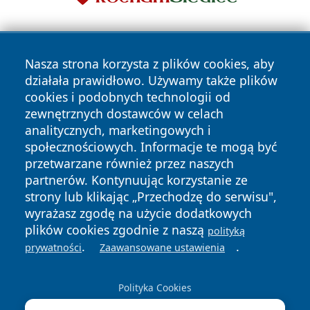
Nasza strona korzysta z plików cookies, aby
działała prawidłowo. Używamy także plików
cookies i podobnych technologii od
zewnętrznych dostawców w celach
Copyright © 2026 echobialystok.pl Wszystkie prawa
analitycznych, marketingowych i
zastrzeżone.
społecznościowych. Informacje te mogą być
przetwarzane również przez naszych
partnerów. Kontynuując korzystanie ze
Polityka
Polityka
News
Autorzy
strony lub klikając „Przechodzę do serwisu",
Prywatności
Cookies
wyrażasz zgodę na użycie dodatkowych
plików cookies zgodnie z naszą
polityką
.
.
prywatności
Zaawansowane ustawienia
Polityka Cookies