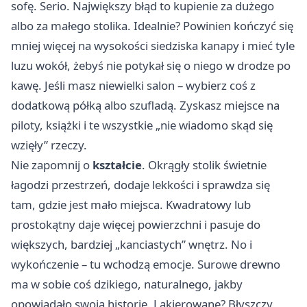
sofę. Serio. Największy błąd to kupienie za dużego
albo za małego stolika. Idealnie? Powinien kończyć się
mniej więcej na wysokości siedziska kanapy i mieć tyle
luzu wokół, żebyś nie potykał się o niego w drodze po
kawę. Jeśli masz niewielki salon – wybierz coś z
dodatkową półką albo szufladą. Zyskasz miejsce na
piloty, książki i te wszystkie „nie wiadomo skąd się
wzięły” rzeczy.
Nie zapomnij o
kształcie
. Okrągły stolik świetnie
łagodzi przestrzeń, dodaje lekkości i sprawdza się
tam, gdzie jest mało miejsca. Kwadratowy lub
prostokątny daje więcej powierzchni i pasuje do
większych, bardziej „kanciastych” wnętrz. No i
wykończenie – tu wchodzą emocje. Surowe drewno
ma w sobie coś dzikiego, naturalnego, jakby
opowiadało swoją historię. Lakierowane? Błyszczy,