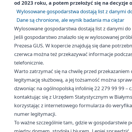
od 2023 roku, a potem przełożyć się na decyzje o
Wylosowane gospodarstwa dostają list z danymi d
Dane są chronione, ale wynik badania ma ciężar
Wylosowane gospodarstwa dostają list z danymi do
Jeśli gospodarstwo znalazło się w wylosowanej próbie
Prezesa GUS. W kopercie znajdują się dane potrzebn
czerwca można też przekazywać informacje podczas 
telefonicznie.
Warto zatrzymać się na chwilę przed przekazanie
legitymację służbową, a jej tożsamość można sprawd
dzwoniąc na ogólnopolską infolinię 22 279 99 99 – 
kontaktując się z Urzędem Statystycznym w Biały
korzystając z internetowego formularza do weryfikac
numer legitymacji.
To ważne szczególnie tam, gdzie w gospodarstwie poj
między domem, stodołą i biurem. Lepiej sprawdzić, n