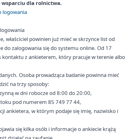
 wsparciu dla rolnictwa.
o logowania
 logowania
, właściciel powinien już mieć w skrzynce list od
e do zalogowania się do systemu online. Od 17
kontaktu z ankieterem, który pracuje w terenie albo
m danych. Osoba prowadząca badanie powinna mieć
zić na trzy sposoby:
czynną w dni robocze od 8:00 do 20:00,
mstoku pod numerem 85 749 77 44,
ji ankietera, w którym podaje się imię, nazwisko i
awia się kilka osób i informacje o ankiecie krążą
iż działać na zaufanie.