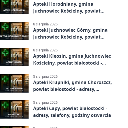
Apteki Horodniany, gmina
Juchnowiec Kościelny, powiat
białostocki - adresy, telefony,
godziny otwarcia
8 sierpnia 2026
Apteki Juchnowiec Górny, gmina
Juchnowiec Kościelny, powiat
białostocki - adresy, telefony,
godziny otwarcia
8 sierpnia 2026
Apteki Kleosin, gmina Juchnowiec
Kościelny, powiat białostocki -
adresy, telefony, godziny otwarcia
8 sierpnia 2026
Apteki Krupniki, gmina Choroszcz,
powiat białostocki - adresy,
telefony, godziny otwarcia
8 sierpnia 2026
Apteki Łapy, powiat białostocki -
adresy, telefony, godziny otwarcia