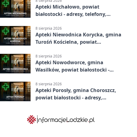
8 sierpnia 2026
Apteki Michałowo, powiat
białostocki - adresy, telefony,
godziny otwarcia
8 sierpnia 2026
Apteki Niewodnica Korycka, gmina
Turośń Kościelna, powiat
białostocki - adresy, telefony,
godziny otwarcia
8 sierpnia 2026
Apteki Nowodworce, gmina
Wasilków, powiat białostocki -
adresy, telefony, godziny otwarcia
8 sierpnia 2026
Apteki Porosły, gmina Choroszcz,
powiat białostocki - adresy,
telefony, godziny otwarcia