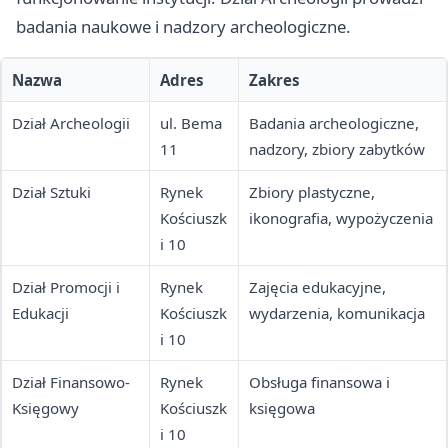
badania naukowe i nadzory archeologiczne.
Nazwa
Adres
Zakres
Dział Archeologii
ul. Bema
Badania archeologiczne,
11
nadzory, zbiory zabytków
Dział Sztuki
Rynek
Zbiory plastyczne,
Kościuszk
ikonografia, wypożyczenia
i 10
Dział Promocji i
Rynek
Zajęcia edukacyjne,
Edukacji
Kościuszk
wydarzenia, komunikacja
i 10
Dział Finansowo-
Rynek
Obsługa finansowa i
Księgowy
Kościuszk
księgowa
i 10