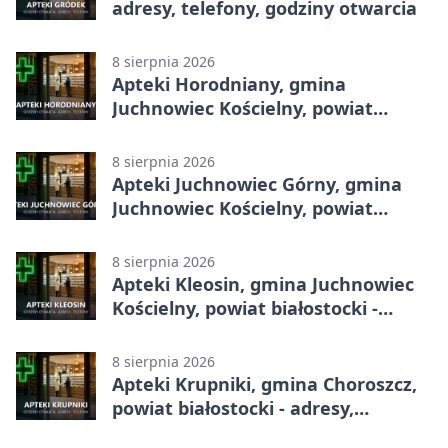
adresy, telefony, godziny otwarcia
8 sierpnia 2026
Apteki Horodniany, gmina
Juchnowiec Kościelny, powiat
białostocki - adresy, telefony,
godziny otwarcia
8 sierpnia 2026
Apteki Juchnowiec Górny, gmina
Juchnowiec Kościelny, powiat
białostocki - adresy, telefony,
godziny otwarcia
8 sierpnia 2026
Apteki Kleosin, gmina Juchnowiec
Kościelny, powiat białostocki -
adresy, telefony, godziny otwarcia
8 sierpnia 2026
Apteki Krupniki, gmina Choroszcz,
powiat białostocki - adresy,
telefony, godziny otwarcia