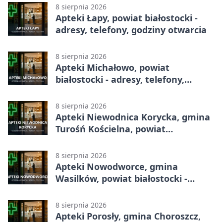
8 sierpnia 2026
Apteki Łapy, powiat białostocki -
adresy, telefony, godziny otwarcia
8 sierpnia 2026
Apteki Michałowo, powiat
białostocki - adresy, telefony,
godziny otwarcia
8 sierpnia 2026
Apteki Niewodnica Korycka, gmina
Turośń Kościelna, powiat
białostocki - adresy, telefony,
godziny otwarcia
8 sierpnia 2026
Apteki Nowodworce, gmina
Wasilków, powiat białostocki -
adresy, telefony, godziny otwarcia
8 sierpnia 2026
Apteki Porosły, gmina Choroszcz,