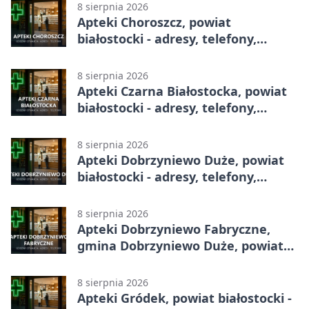
8 sierpnia 2026
Apteki Choroszcz, powiat
białostocki - adresy, telefony,
godziny otwarcia
8 sierpnia 2026
Apteki Czarna Białostocka, powiat
białostocki - adresy, telefony,
godziny otwarcia
8 sierpnia 2026
Apteki Dobrzyniewo Duże, powiat
białostocki - adresy, telefony,
godziny otwarcia
8 sierpnia 2026
Apteki Dobrzyniewo Fabryczne,
gmina Dobrzyniewo Duże, powiat
białostocki - adresy, telefony,
godziny otwarcia
8 sierpnia 2026
Apteki Gródek, powiat białostocki -