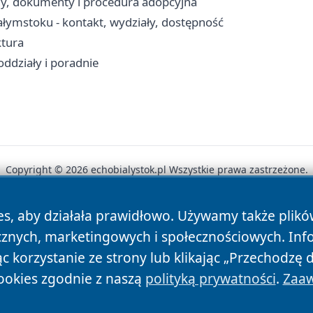
ny, dokumenty i procedura adopcyjna
ymstoku - kontakt, wydziały, dostępność
ktura
oddziały i poradnie
Copyright © 2026 echobialystok.pl Wszystkie prawa zastrzeżone.
es, aby działała prawidłowo. Używamy także plik
News
Autorzy
Polityka Prywatności
Polityka Cookie
cznych, marketingowych i społecznościowych. Inf
 korzystanie ze strony lub klikając „Przechodzę 
ookies zgodnie z naszą
polityką prywatności
.
Zaaw