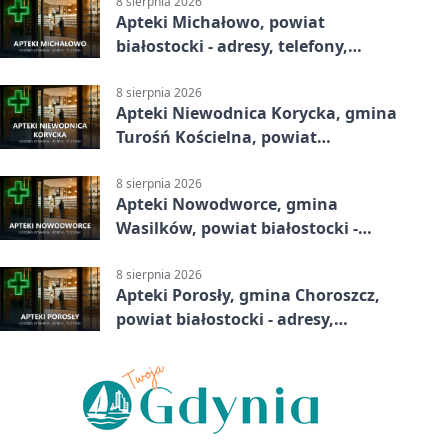
8 sierpnia 2026
Apteki Michałowo, powiat
białostocki - adresy, telefony,
godziny otwarcia
8 sierpnia 2026
Apteki Niewodnica Korycka, gmina
Turośń Kościelna, powiat
białostocki - adresy, telefony,
godziny otwarcia
8 sierpnia 2026
Apteki Nowodworce, gmina
Wasilków, powiat białostocki -
adresy, telefony, godziny otwarcia
8 sierpnia 2026
Apteki Porosły, gmina Choroszcz,
powiat białostocki - adresy,
telefony, godziny otwarcia