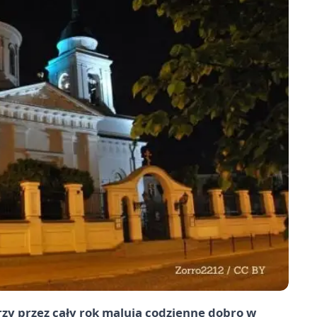
którzy przez cały rok malują codzienne dobro w