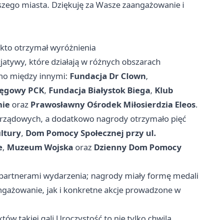
zego miasta. Dziękuję za Wasze zaangażowanie i
- kto otrzymał wyróżnienia
jatywy, które działają w różnych obszarach
ono między innymi:
Fundacja Dr Clown
,
ręgowy PCK
,
Fundacja Białystok Biega
,
Klub
nie
oraz
Prawosławny Ośrodek Miłosierdzia Eleos
.
zarządowych, a dodatkowo nagrody otrzymało pięć
ultury
,
Dom Pomocy Społecznej przy ul.
e
,
Muzeum Wojska
oraz
Dzienny Dom Pomocy
z partnerami wydarzenia; nagrody miały formę medali
ngażowanie, jak i konkretne akcje prowadzone w
któw takiej gali Uroczystość to nie tylko chwila