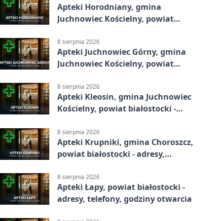
Apteki Horodniany, gmina
Juchnowiec Kościelny, powiat
białostocki - adresy, telefony,
godziny otwarcia
8 sierpnia 2026
Apteki Juchnowiec Górny, gmina
Juchnowiec Kościelny, powiat
białostocki - adresy, telefony,
godziny otwarcia
8 sierpnia 2026
Apteki Kleosin, gmina Juchnowiec
Kościelny, powiat białostocki -
adresy, telefony, godziny otwarcia
8 sierpnia 2026
Apteki Krupniki, gmina Choroszcz,
powiat białostocki - adresy,
telefony, godziny otwarcia
8 sierpnia 2026
Apteki Łapy, powiat białostocki -
adresy, telefony, godziny otwarcia