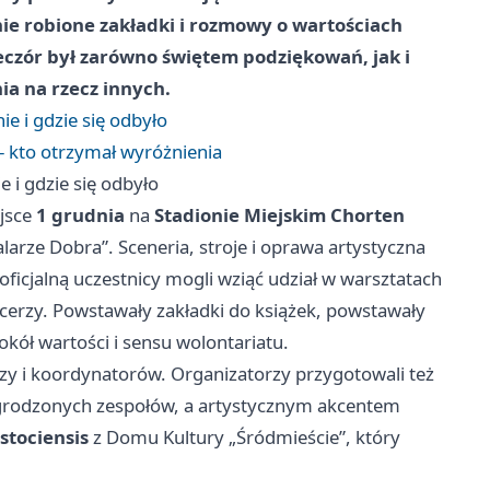
nie robione zakładki i rozmowy o wartościach
ieczór był zarówno świętem podziękowań, jak i
ia na rzecz innych.
e i gdzie się odbyło
 - kto otrzymał wyróżnienia
 i gdzie się odbyło
ejsce
1 grudnia
na
Stadionie Miejskim Chorten
larze Dobra”. Sceneria, stroje i oprawa artystyczna
 oficjalną uczestnicy mogli wziąć udział w warsztatach
cerzy. Powstawały zakładki do książek, powstawały
kół wartości i sensu wolontariatu.
zy i koordynatorów. Organizatorzy przygotowali też
grodzonych zespołów, a artystycznym akcentem
stociensis
z Domu Kultury „Śródmieście”, który