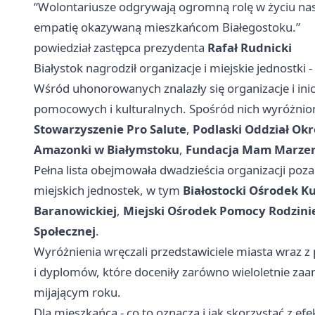
“Wolontariusze odgrywają ogromną rolę w życiu nas
empatię okazywaną mieszkańcom Białegostoku.”
powiedział zastępca prezydenta
Rafał Rudnicki
Białystok nagrodził organizacje i miejskie jednostki 
Wśród uhonorowanych znalazły się organizacje i inic
pomocowych i kulturalnych. Spośród nich wyróżni
Stowarzyszenie Pro Salute
,
Podlaski Oddział Ok
Amazonki w Białymstoku
,
Fundacja Mam Marze
Pełna lista obejmowała dwadzieścia organizacji po
miejskich jednostek, w tym
Białostocki Ośrodek K
Baranowickiej
,
Miejski Ośrodek Pomocy Rodzini
Społecznej
.
Wyróżnienia wręczali przedstawiciele miasta wraz 
i dyplomów, które doceniły zarówno wieloletnie zaa
mijającym roku.
Dla mieszkańca - co to oznacza i jak skorzystać z efe