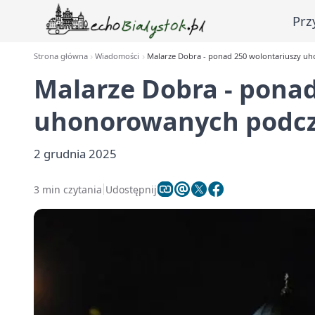
Prz
Strona główna
Wiadomości
Malarze Dobra - ponad 250 wolontariuszy uh
Malarze Dobra - ponad
uhonorowanych podcza
2 grudnia 2025
3 min czytania
Udostępnij