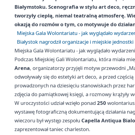
Białymstoku. Scenografia w stylu art deco, ręcz
tworzyły ciepłą, niemal teatralną atmosferę. W
okazją do rozmów o tym, co motywuje do działan
Miejska Gala Wolontariatu - jak wyglądało wydarzeni
Białystok nagrodził organizacje i miejskie jednostki
Miejska Gala Wolontariatu - jak wyglądało wydarzenie
Podczas Miejskiej Gali Wolontariatu, która miała mi
Arena
, organizatorzy przyjęli motyw przewodni „Ma
odwoływały się do estetyki art deco, a przed częścią
prowadzonych na dziesięciu stanowiskach przez har
zdjęcia do pamiątkowej księgi, a rozmowy krążyły wo
W uroczystości udział wzięło ponad
250
wolontarius
wystawę fotograficzną dokumentującą działania na
wieczoru był występ zespołu
Capella Antiqua Bialo
zaprezentował taniec charleston.