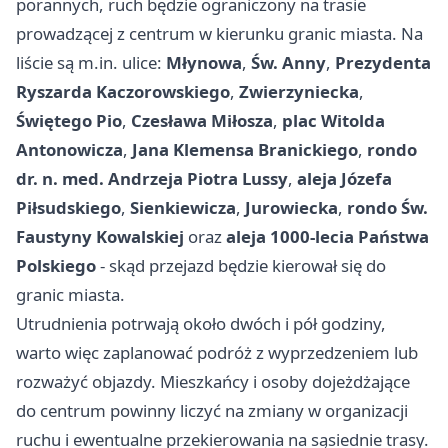
porannych, ruch będzie ograniczony na trasie
prowadzącej z centrum w kierunku granic miasta. Na
liście są m.in. ulice:
Młynowa
,
Św. Anny
,
Prezydenta
Ryszarda Kaczorowskiego
,
Zwierzyniecka
,
Świętego Pio
,
Czesława Miłosza
,
plac Witolda
Antonowicza
,
Jana Klemensa Branickiego
,
rondo
dr. n. med. Andrzeja Piotra Lussy
,
aleja Józefa
Piłsudskiego
,
Sienkiewicza
,
Jurowiecka
,
rondo Św.
Faustyny Kowalskiej
oraz
aleja 1000-lecia Państwa
Polskiego
- skąd przejazd będzie kierował się do
granic miasta.
Utrudnienia potrwają około dwóch i pół godziny,
warto więc zaplanować podróż z wyprzedzeniem lub
rozważyć objazdy. Mieszkańcy i osoby dojeżdżające
do centrum powinny liczyć na zmiany w organizacji
ruchu i ewentualne przekierowania na sąsiednie trasy.