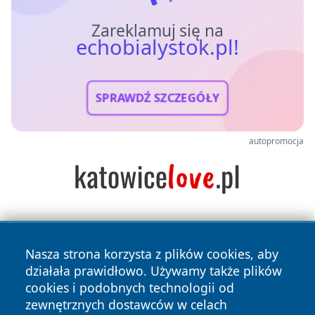
Zareklamuj się na
echobialystok.pl!
SPRAWDŹ SZCZEGÓŁY
autopromocja
Nasza strona korzysta z plików cookies, aby
działała prawidłowo. Używamy także plików
cookies i podobnych technologii od
zewnętrznych dostawców w celach
Copyright © 2026 echobialystok.pl Wszystkie prawa