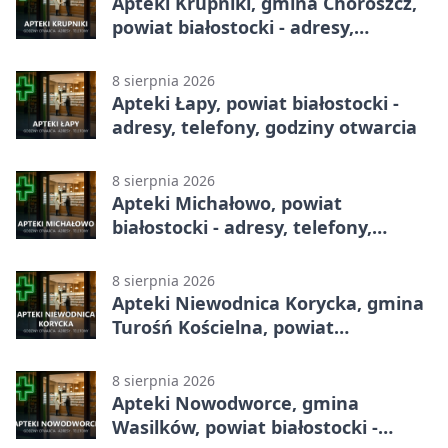
Apteki Krupniki, gmina Choroszcz,
powiat białostocki - adresy,
telefony, godziny otwarcia
8 sierpnia 2026
Apteki Łapy, powiat białostocki -
adresy, telefony, godziny otwarcia
8 sierpnia 2026
Apteki Michałowo, powiat
białostocki - adresy, telefony,
godziny otwarcia
8 sierpnia 2026
Apteki Niewodnica Korycka, gmina
Turośń Kościelna, powiat
białostocki - adresy, telefony,
godziny otwarcia
8 sierpnia 2026
Apteki Nowodworce, gmina
Wasilków, powiat białostocki -