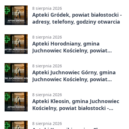
godziny otwarcia
8 sierpnia 2026
Apteki Gródek, powiat białostocki -
adresy, telefony, godziny otwarcia
8 sierpnia 2026
Apteki Horodniany, gmina
Juchnowiec Kościelny, powiat
białostocki - adresy, telefony,
godziny otwarcia
8 sierpnia 2026
Apteki Juchnowiec Górny, gmina
Juchnowiec Kościelny, powiat
białostocki - adresy, telefony,
godziny otwarcia
8 sierpnia 2026
Apteki Kleosin, gmina Juchnowiec
Kościelny, powiat białostocki -
adresy, telefony, godziny otwarcia
8 sierpnia 2026