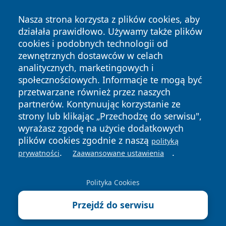
Nasza strona korzysta z plików cookies, aby
działała prawidłowo. Używamy także plików
cookies i podobnych technologii od
zewnętrznych dostawców w celach
Copyright © 2026 echobialystok.pl Wszystkie prawa
analitycznych, marketingowych i
zastrzeżone.
społecznościowych. Informacje te mogą być
przetwarzane również przez naszych
partnerów. Kontynuując korzystanie ze
Polityka
Polityka
News
Autorzy
strony lub klikając „Przechodzę do serwisu",
Prywatności
Cookies
wyrażasz zgodę na użycie dodatkowych
plików cookies zgodnie z naszą
polityką
.
.
prywatności
Zaawansowane ustawienia
Polityka Cookies
Przejdź do serwisu