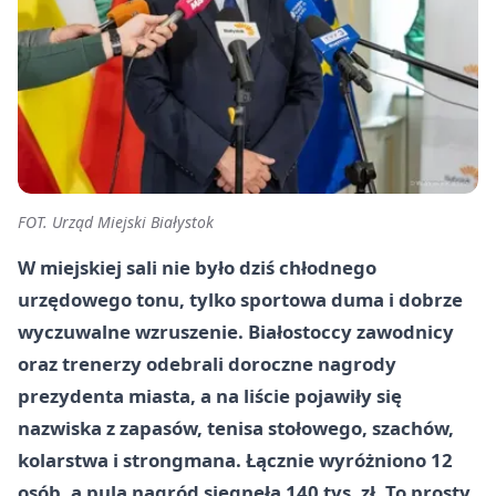
FOT. Urząd Miejski Białystok
W miejskiej sali nie było dziś chłodnego
urzędowego tonu, tylko sportowa duma i dobrze
wyczuwalne wzruszenie. Białostoccy zawodnicy
oraz trenerzy odebrali doroczne nagrody
prezydenta miasta, a na liście pojawiły się
nazwiska z zapasów, tenisa stołowego, szachów,
kolarstwa i strongmana. Łącznie wyróżniono 12
osób, a pula nagród sięgnęła 140 tys. zł. To prosty