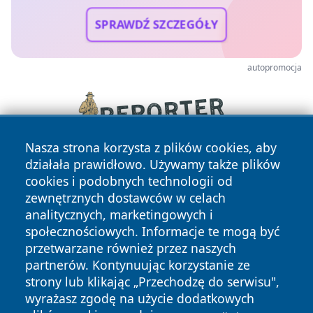
SPRAWDŹ SZCZEGÓŁY
autopromocja
Nasza strona korzysta z plików cookies, aby
działała prawidłowo. Używamy także plików
cookies i podobnych technologii od
zewnętrznych dostawców w celach
analitycznych, marketingowych i
społecznościowych. Informacje te mogą być
przetwarzane również przez naszych
Copyright © 2026 echobialystok.pl Wszystkie prawa
partnerów. Kontynuując korzystanie ze
zastrzeżone.
strony lub klikając „Przechodzę do serwisu",
wyrażasz zgodę na użycie dodatkowych