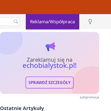
Reklama/Współpraca
Zareklamuj się na
echobialystok.pl!
SPRAWDŹ SZCZEGÓŁY
autopromocja
Ostatnie Artykuły