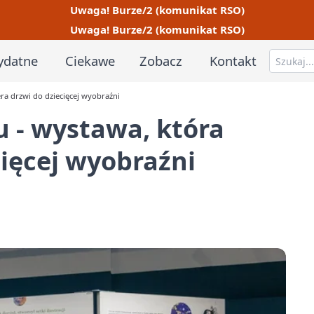
Uwaga! Burze/2 (komunikat RSO)
Uwaga! Burze/2 (komunikat RSO)
ydatne
Ciekawe
Zobacz
Kontakt
ra drzwi do dziecięcej wyobraźni
 - wystawa, która
cięcej wyobraźni