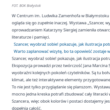
FOT. BOK Białystok
W Centrum im. Ludwika Zamenhofa w Białymstoku poja
ogląda się go zupełnie inaczej. Wystawa „Szancer,
oprowadzaniem Katarzyny Siergiej zamieniła otwarcie
literaturze i pamięci.
Szancer, wyobraź sobie! pokazuje, jak ilustracja pot
Warto zaplanować wizytę, bo ta opowieść zostaje w
Szancer, wyobraź sobie! pokazuje, jak ilustracja potr
Ekspozycja prowadzi przez twórczość Jana Marcina Sz
wyobraźni kolejnych pokoleń czytelników. Są tu bohat
klimat, ale też interaktywne elementy przygotowan
To nie jest tylko przyglądanie się planszom. Wystaw
mocno jedna kreska potrafi zbudować cały literacki 
Szancera, więc obok kolorów i postaci dostajemy je
dopełnia całość.