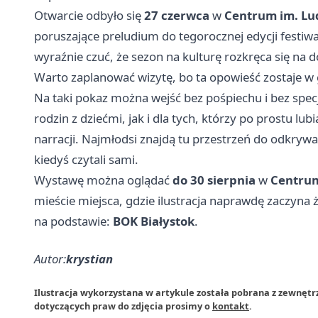
Otwarcie odbyło się
27 czerwca
w
Centrum im. L
poruszające preludium do tegorocznej edycji festi
wyraźnie czuć, że sezon na kulturę rozkręca się na d
Warto zaplanować wizytę, bo ta opowieść zostaje w 
Na taki pokaz można wejść bez pośpiechu i bez spec
rodzin z dziećmi, jak i dla tych, którzy po prostu lu
narracji. Najmłodsi znajdą tu przestrzeń do odkrywan
kiedyś czytali sami.
Wystawę można oglądać
do 30 sierpnia
w
Centrum
mieście miejsca, gdzie ilustracja naprawdę zaczyna
na podstawie:
BOK Białystok
.
Autor:
krystian
Ilustracja wykorzystana w artykule została pobrana z zewnętr
dotyczących praw do zdjęcia prosimy o
kontakt
.