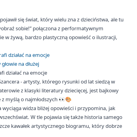
wił się świat, który wielu zna z dzieciństwa, ale tu
 wyobraź sobie!” połączona z performatywnym
 w żywą, bardzo plastyczną opowieść o ilustracji,
rafi działać na emocje
 głowie na dłużej
afi działać na emocje
ancera - artysty, którego rysunki od lat siedzą w
erowie z klasyki literatury dziecięcej, jest bajkowy
e z myślą o najmłodszych 👀🎨
a wyciąga widza bliżej opowieści i przypomina, jak
wszechświat. W tle pojawia się także historia samego
szcze kawałek artystycznego biogramu, który dobrze