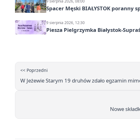
9 sierpnia 2026, 08:00
Spacer Męski BIAŁYSTOK poranny s
9 sierpnia 2026, 12:30
Piesza Pielgrzymka Białystok-Supraś
<< Poprzedni
W Jeżewie Starym 19 druhów zdało egzamin mim
Nowe składki