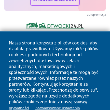
autopromocja
Nasza strona korzysta z plików cookies, aby
działała prawidłowo. Używamy także plików
cookies i podobnych technologii od
zewnętrznych dostawców w celach
analitycznych, marketingowych i
Copyright © 2026 echobialystok.pl Wszystkie prawa
społecznościowych. Informacje te mogą być
zastrzeżone.
przetwarzane również przez naszych
partnerów. Kontynuując korzystanie ze
strony lub klikając „Przechodzę do serwisu",
Polityka
Polityka
News
Autorzy
wyrażasz zgodę na użycie dodatkowych
Prywatności
Cookies
plików cookies zgodnie z naszą
polityką
.
.
prywatności
Zaawansowane ustawienia