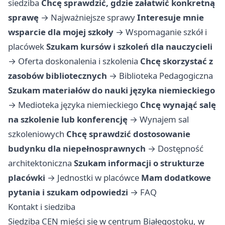
siedziba
Chcę sprawdzić, gdzie załatwić konkretną
sprawę
→
Najważniejsze sprawy
Interesuje mnie
wsparcie dla mojej szkoły
→
Wspomaganie szkół i
placówek
Szukam kursów i szkoleń dla nauczycieli
→
Oferta doskonalenia i szkolenia
Chcę skorzystać z
zasobów bibliotecznych
→
Biblioteka Pedagogiczna
Szukam materiałów do nauki języka niemieckiego
→
Medioteka języka niemieckiego
Chcę wynająć salę
na szkolenie lub konferencję
→
Wynajem sal
szkoleniowych
Chcę sprawdzić dostosowanie
budynku dla niepełnosprawnych
→
Dostępność
architektoniczna
Szukam informacji o strukturze
placówki
→
Jednostki w placówce
Mam dodatkowe
pytania i szukam odpowiedzi
→
FAQ
Kontakt i siedziba
Siedziba CEN mieści się w centrum Białegostoku, w