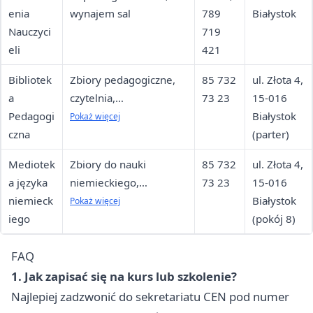
enia
wynajem sal
789
Białystok
Nauczyci
719
eli
421
Bibliotek
Zbiory pedagogiczne,
85 732
ul. Złota 4,
a
czytelnia,
73 23
15-016
Pedagogi
wypożyczalnia, porady
Białystok
Pokaż więcej
czna
bibliograficzne
(parter)
Mediotek
Zbiory do nauki
85 732
ul. Złota 4,
a języka
niemieckiego,
73 23
15-016
niemieck
materiały krajoznawcze,
Białystok
Pokaż więcej
iego
media audiowizualne
(pokój 8)
FAQ
1. Jak zapisać się na kurs lub szkolenie?
Najlepiej zadzwonić do sekretariatu CEN pod numer