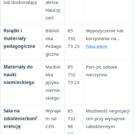
lub doskonalący
alenia
Nauczy
cieli
Książki i
Bibliot
85
Wypożyczenie lub
materiały
eka
732
korzystanie na
pedagogiczne
Pedago
73 23
miejscu; godziny
Pokaż więcej
giczna
warto potwierdzić
telefonicznie
Materiały do
Mediot
85
Pon–pt, sobota
nauki
eka
732
nieczynna
niemieckiego
języka
73 23
niemie
ckiego
Sala na
Wynaje
85
Możliwość negocjacji
szkolenie/konf
m sal
732
cen przy wynajmie
erencję
CEN
98
całodziennym