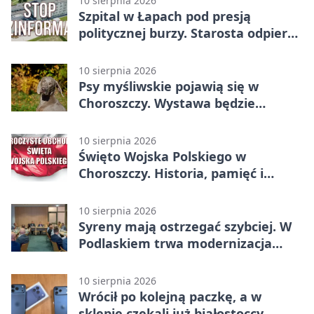
10 sierpnia 2026
Szpital w Łapach pod presją
politycznej burzy. Starosta odpiera
zarzuty
10 sierpnia 2026
Psy myśliwskie pojawią się w
Choroszczy. Wystawa będzie
otwarta dla wszystkich
10 sierpnia 2026
Święto Wojska Polskiego w
Choroszczy. Historia, pamięć i
koncert pod chmurką
10 sierpnia 2026
Syreny mają ostrzegać szybciej. W
Podlaskiem trwa modernizacja
systemu
10 sierpnia 2026
Wrócił po kolejną paczkę, a w
sklepie czekali już białostoccy