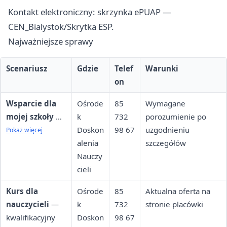
Kontakt elektroniczny: skrzynka ePUAP —
CEN_Bialystok/Skrytka ESP.
Najważniejsze sprawy
Scenariusz
Gdzie
Telef
Warunki
on
Wsparcie dla
Ośrode
85
Wymagane
mojej szkoły
—
k
732
porozumienie po
diagnoza
Doskon
98 67
uzgodnieniu
Pokaż więcej
potrzeb,
alenia
szczegółów
planowanie
Nauczy
zmian
cieli
Kurs dla
Ośrode
85
Aktualna oferta na
nauczycieli
—
k
732
stronie placówki
kwalifikacyjny
Doskon
98 67