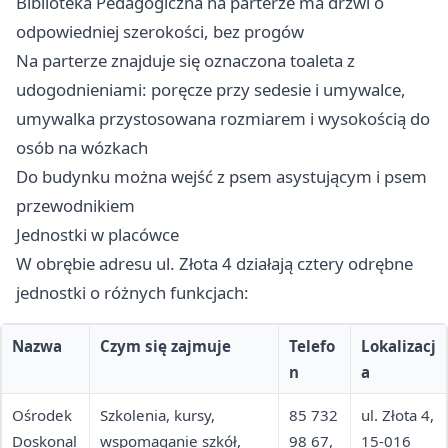
Biblioteka Pedagogiczna na parterze ma drzwi o
odpowiedniej szerokości, bez progów
Na parterze znajduje się oznaczona toaleta z
udogodnieniami: poręcze przy sedesie i umywalce,
umywalka przystosowana rozmiarem i wysokością do
osób na wózkach
Do budynku można wejść z psem asystującym i psem
przewodnikiem
Jednostki w placówce
W obrębie adresu ul. Złota 4 działają cztery odrębne
jednostki o różnych funkcjach:
Nazwa
Czym się zajmuje
Telefo
Lokalizacj
n
a
Ośrodek
Szkolenia, kursy,
85 732
ul. Złota 4,
Doskonal
wspomaganie szkół,
98 67,
15-016