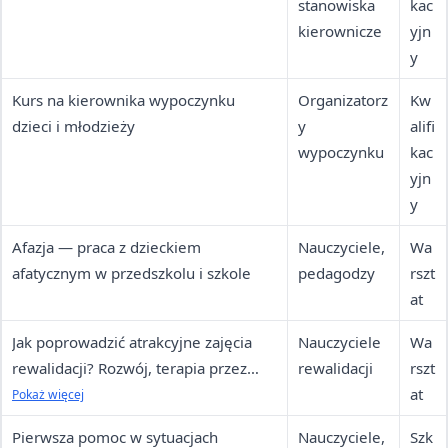
stanowiska
kac
kierownicze
yjn
y
Kurs na kierownika wypoczynku
Organizatorz
Kw
dzieci i młodzieży
y
alifi
wypoczynku
kac
yjn
y
Afazja — praca z dzieckiem
Nauczyciele,
Wa
afatycznym w przedszkolu i szkole
pedagodzy
rszt
at
Jak poprowadzić atrakcyjne zajęcia
Nauczyciele
Wa
rewalidacji? Rozwój, terapia przez
rewalidacji
rszt
muzykę
at
Pokaż więcej
Pierwsza pomoc w sytuacjach
Nauczyciele,
Szk