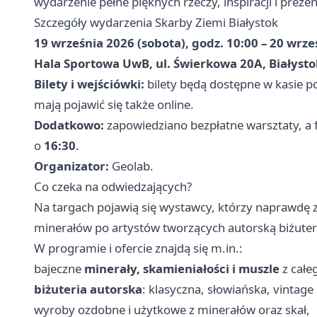
wydarzenie pełne pięknych rzeczy, inspiracji i preze
Szczegóły wydarzenia Skarby Ziemi Białystok
19 września 2026 (sobota), godz. 10:00 – 20 wrześ
Hala Sportowa UwB, ul. Świerkowa 20A, Białysto
Bilety i wejściówki:
bilety będą dostępne w kasie po
mają pojawić się także online.
Dodatkowo:
zapowiedziano bezpłatne warsztaty, a 
o
16:30
.
Organizator:
Geolab.
Co czeka na odwiedzających?
Na targach pojawią się wystawcy, którzy naprawdę 
minerałów po artystów tworzących autorską biżuter
W programie i ofercie znajdą się m.in.:
bajeczne
minerały, skamieniałości i muszle
z całe
biżuteria autorska
: klasyczna, słowiańska, vintage i
wyroby ozdobne i użytkowe z minerałów oraz skał,