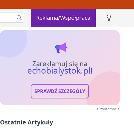
Reklama/Współpraca
Zareklamuj się na
echobialystok.pl!
SPRAWDŹ SZCZEGÓŁY
autopromocja
Ostatnie Artykuły