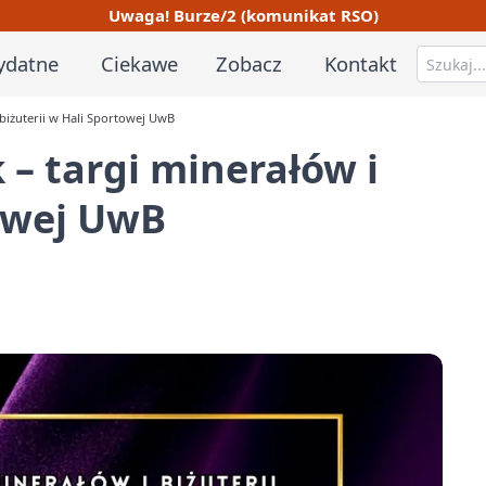
Uwaga! Burze/2 (komunikat RSO)
ydatne
Ciekawe
Zobacz
Kontakt
 biżuterii w Hali Sportowej UwB
 – targi minerałów i
towej UwB