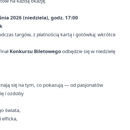
ntów na każdą okazję.
nia 2026 (niedziela), godz. 17:00
k
dczas targów, z płatnością kartą i gotówką; wkrótce
finał
Konkursu Biletowego
odbędzie się w niedzielę
znają się na tym, co pokazują — od pasjonatów
ię i ozdoby
go świata,
 elficka,