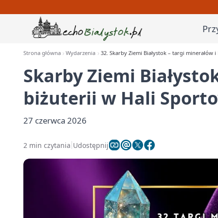
Prz
Strona główna
Wydarzenia
32. Skarby Ziemi Białystok – targi minerałów i
Skarby Ziemi Białystok
biżuterii w Hali Spor
27 czerwca 2026
2 min czytania
Udostępnij