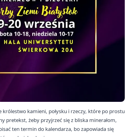
 królestwo kamieni, połysku i rzeczy, które po prostu
ny pretekst, żeby przyjrzeć się z bliska minerałom,
pisać ten termin do kalendarza, bo zapowiada się