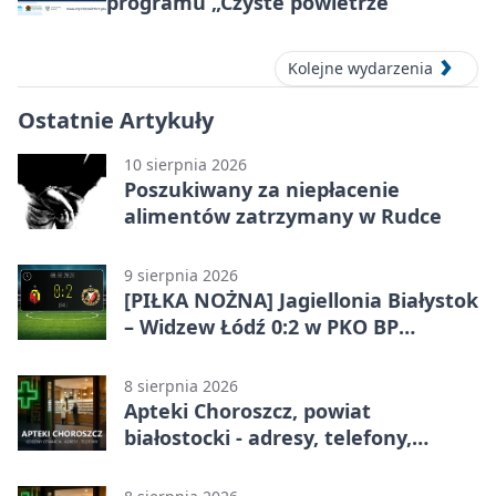
programu „Czyste powietrze”
Kolejne wydarzenia
Ostatnie Artykuły
10 sierpnia 2026
Poszukiwany za niepłacenie
alimentów zatrzymany w Rudce
9 sierpnia 2026
[PIŁKA NOŻNA] Jagiellonia Białystok
– Widzew Łódź 0:2 w PKO BP
Ekstraklasie – trzy minuty, które
zmieniły mecz
8 sierpnia 2026
Apteki Choroszcz, powiat
białostocki - adresy, telefony,
godziny otwarcia