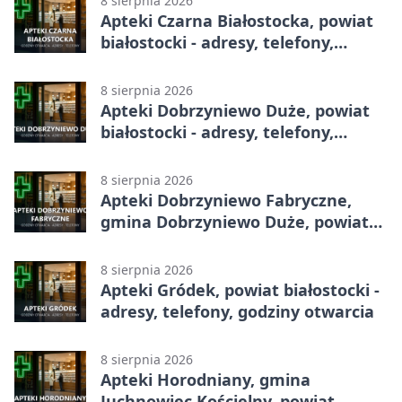
8 sierpnia 2026
Apteki Czarna Białostocka, powiat
białostocki - adresy, telefony,
godziny otwarcia
8 sierpnia 2026
Apteki Dobrzyniewo Duże, powiat
białostocki - adresy, telefony,
godziny otwarcia
8 sierpnia 2026
Apteki Dobrzyniewo Fabryczne,
gmina Dobrzyniewo Duże, powiat
białostocki - adresy, telefony,
godziny otwarcia
8 sierpnia 2026
Apteki Gródek, powiat białostocki -
adresy, telefony, godziny otwarcia
8 sierpnia 2026
Apteki Horodniany, gmina
Juchnowiec Kościelny, powiat