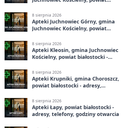
białostocki - adresy, telefony,
godziny otwarcia
8 sierpnia 2026
Apteki Juchnowiec Górny, gmina
Juchnowiec Kościelny, powiat
białostocki - adresy, telefony,
godziny otwarcia
8 sierpnia 2026
Apteki Kleosin, gmina Juchnowiec
Kościelny, powiat białostocki -
adresy, telefony, godziny otwarcia
8 sierpnia 2026
Apteki Krupniki, gmina Choroszcz,
powiat białostocki - adresy,
telefony, godziny otwarcia
8 sierpnia 2026
Apteki Łapy, powiat białostocki -
adresy, telefony, godziny otwarcia