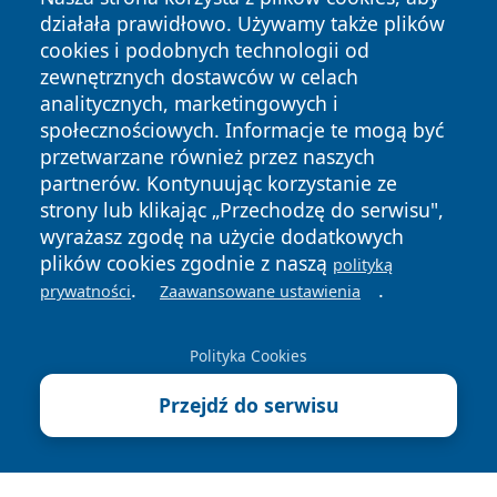
działała prawidłowo. Używamy także plików
cookies i podobnych technologii od
zewnętrznych dostawców w celach
analitycznych, marketingowych i
Copyright © 2026 echobialystok.pl Wszystkie prawa
społecznościowych. Informacje te mogą być
zastrzeżone.
przetwarzane również przez naszych
partnerów. Kontynuując korzystanie ze
strony lub klikając „Przechodzę do serwisu",
Polityka
Polityka
News
Autorzy
wyrażasz zgodę na użycie dodatkowych
Prywatności
Cookies
plików cookies zgodnie z naszą
polityką
.
.
prywatności
Zaawansowane ustawienia
Polityka Cookies
Przejdź do serwisu