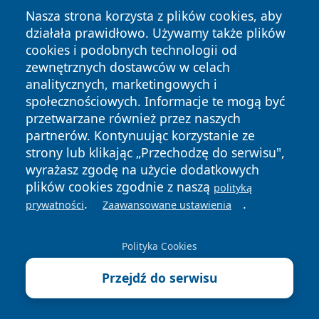
Nasza strona korzysta z plików cookies, aby
działała prawidłowo. Używamy także plików
cookies i podobnych technologii od
zewnętrznych dostawców w celach
Copyright © 2026 echobialystok.pl Wszystkie prawa
analitycznych, marketingowych i
zastrzeżone.
społecznościowych. Informacje te mogą być
przetwarzane również przez naszych
partnerów. Kontynuując korzystanie ze
Polityka
Polityka
News
Autorzy
strony lub klikając „Przechodzę do serwisu",
Prywatności
Cookies
wyrażasz zgodę na użycie dodatkowych
plików cookies zgodnie z naszą
polityką
.
.
prywatności
Zaawansowane ustawienia
Polityka Cookies
Przejdź do serwisu