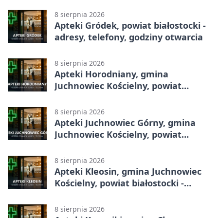
godziny otwarcia
8 sierpnia 2026
Apteki Gródek, powiat białostocki -
adresy, telefony, godziny otwarcia
8 sierpnia 2026
Apteki Horodniany, gmina
Juchnowiec Kościelny, powiat
białostocki - adresy, telefony,
godziny otwarcia
8 sierpnia 2026
Apteki Juchnowiec Górny, gmina
Juchnowiec Kościelny, powiat
białostocki - adresy, telefony,
godziny otwarcia
8 sierpnia 2026
Apteki Kleosin, gmina Juchnowiec
Kościelny, powiat białostocki -
adresy, telefony, godziny otwarcia
8 sierpnia 2026