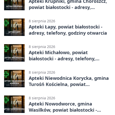
Apteki Krupniki, gmina Choroszcz,
powiat białostocki - adresy,
telefony, godziny otwarcia
8 sierpnia 2026
Apteki Łapy, powiat białostocki -
adresy, telefony, godziny otwarcia
8 sierpnia 2026
Apteki Michałowo, powiat
białostocki - adresy, telefony,
godziny otwarcia
8 sierpnia 2026
Apteki Niewodnica Korycka, gmina
Turośń Kościelna, powiat
białostocki - adresy, telefony,
godziny otwarcia
8 sierpnia 2026
Apteki Nowodworce, gmina
Wasilków, powiat białostocki -