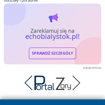
oddziały i poradnie
Zareklamuj się na
echobialystok.pl!
SPRAWDŹ SZCZEGÓŁY
autopromocja