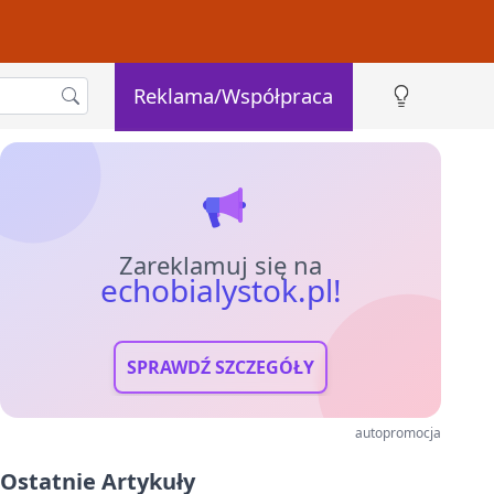
Reklama/Współpraca
Zareklamuj się na
echobialystok.pl!
SPRAWDŹ SZCZEGÓŁY
autopromocja
Ostatnie Artykuły