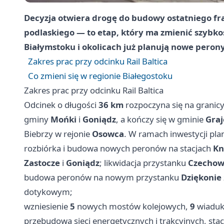
Decyzja otwiera drogę do budowy ostatniego f
podlaskiego — to etap, który ma zmienić szybkoś
Białymstoku i okolicach już planują nowe perony
Zakres prac przy odcinku Rail Baltica
Co zmieni się w regionie Białegostoku
Zakres prac przy odcinku Rail Baltica
Odcinek o długości
36 km
rozpoczyna się na granic
gminy
Mońki
i
Goniądz
, a kończy się w gminie
Gra
Biebrzy w rejonie
Osowca
. W ramach inwestycji pla
rozbiórka i budowa nowych peronów na stacjach
Kn
Zastocze
i
Goniądz
; likwidacja przystanku
Czechow
budowa peronów na nowym przystanku
Dziękonie
dotykowym;
wzniesienie
5
nowych mostów kolejowych,
9
wiaduk
przebudowa sieci energetycznych i trakcyjnych, st