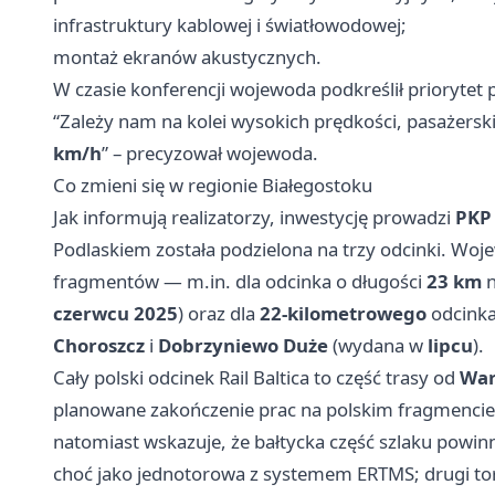
infrastruktury kablowej i światłowodowej;
montaż ekranów akustycznych.
W czasie konferencji wojewoda podkreślił priorytet pr
“Zależy nam na kolei wysokich prędkości, pasażersk
km/h
” – precyzował wojewoda.
Co zmieni się w regionie Białegostoku
Jak informują realizatorzy, inwestycję prowadzi
PKP 
Podlaskiem została podzielona na trzy odcinki. Woje
fragmentów — m.in. dla odcinka o długości
23 km
n
czerwcu 2025
) oraz dla
22‑kilometrowego
odcinka
Choroszcz
i
Dobrzyniewo Duże
(wydana w
lipcu
).
Cały polski odcinek Rail Baltica to część trasy od
War
planowane zakończenie prac na polskim fragmencie
natomiast wskazuje, że bałtycka część szlaku pow
choć jako jednotorowa z systemem ERTMS; drugi tor