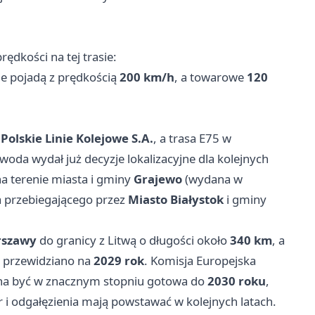
ędkości na tej trasie:
ie pojadą z prędkością
200 km/h
, a towarowe
120
Polskie Linie Kolejowe S.A.
, a trasa E75 w
woda wydał już decyzje lokalizacyjne dla kolejnych
a terenie miasta i gminy
Grajewo
(wydana w
 przebiegającego przez
Miasto Białystok
i gminy
szawy
do granicy z Litwą o długości około
340 km
, a
 przewidziano na
2029 rok
. Komisja Europejska
inna być w znacznym stopniu gotowa do
2030 roku
,
 i odgałęzienia mają powstawać w kolejnych latach.