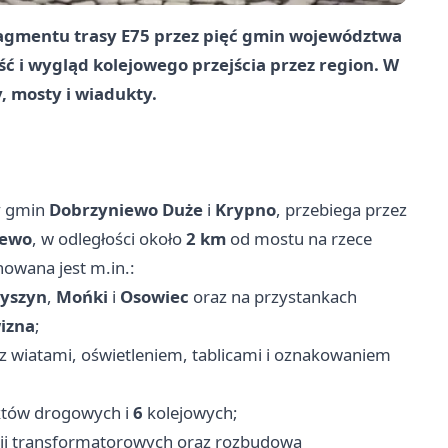
ragmentu trasy E75 przez pięć gmin województwa
ć i wygląd kolejowego przejścia przez region. W
, mosty i wiadukty.
y gmin
Dobrzyniewo Duże
i
Krypno
, przebiega przez
jewo
, w odległości około
2 km
od mostu na rzece
nowana jest m.in.:
yszyn
,
Mońki
i
Osowiec
oraz na przystankach
izna
;
z wiatami, oświetleniem, tablicami i oznakowaniem
tów drogowych i
6
kolejowych;
acji transformatorowych oraz rozbudowa