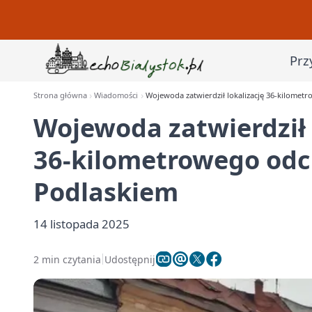
Prz
Strona główna
Wiadomości
Wojewoda zatwierdził lokalizację 36‑kilometr
Wojewoda zatwierdził 
36‑kilometrowego odci
Podlaskiem
14 listopada 2025
2 min czytania
Udostępnij