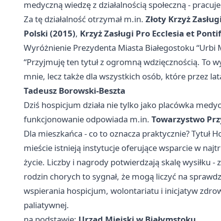
medyczną wiedzę z działalnością społeczną - pracuje
Za tę działalność otrzymał m.in.
Złoty Krzyż Zasług
Polski (2015)
,
Krzyż Zasługi Pro Ecclesia et Ponti
Wyróżnienie Prezydenta Miasta Białegostoku “Urbi M
“Przyjmuję ten tytuł z ogromną wdzięcznością. To wy
mnie, lecz także dla wszystkich osób, które przez lat
Tadeusz Borowski-Beszta
Dziś hospicjum działa nie tylko jako placówka medyczn
funkcjonowanie odpowiada m.in.
Towarzystwo Prz
Dla mieszkańca - co to oznacza praktycznie? Tytuł
mieście istnieją instytucje oferujące wsparcie w najt
życie. Liczby i nagrody potwierdzają skalę wysiłku - 
rodzin chorych to sygnał, że mogą liczyć na sprawdz
wspierania hospicjum, wolontariatu i inicjatyw zdro
paliatywnej.
na podstawie:
Urząd Miejski w Białymstoku
.