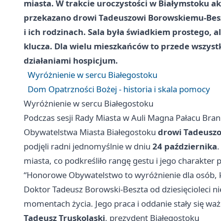
miasta. W trakcie uroczystości w
Białymstoku
ak
przekazano
drowi Tadeuszowi Borowskiemu-Bes
i ich rodzinach. Sala była świadkiem prostego,
klucza. Dla wielu mieszkańców to przede wszyst
działaniami hospicjum.
Wyróżnienie w sercu Białegostoku
Dom Opatrzności Bożej - historia i skala pomocy
Wyróżnienie w sercu Białegostoku
Podczas sesji Rady Miasta w Auli Magna Pałacu Br
Obywatelstwa Miasta Białegostoku
drowi Tadeusz
podjęli radni jednomyślnie w dniu
24 października
miasta, co podkreśliło rangę gestu i jego charakter 
“Honorowe Obywatelstwo to wyróżnienie dla osób,
Doktor Tadeusz Borowski-Beszta od dziesięcioleci ni
momentach życia. Jego praca i oddanie stały się waż
Tadeusz Truskolaski
, prezydent Białegostoku