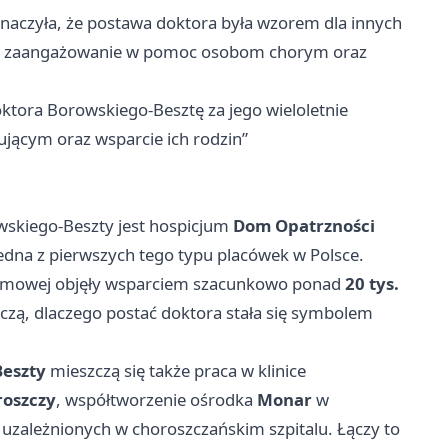
naczyła, że postawa doktora była wzorem dla innych
tnie zaangażowanie w pomoc osobom chorym oraz
tora Borowskiego-Besztę za jego wieloletnie
ącym oraz wsparcie ich rodzin”
skiego-Beszty jest hospicjum
Dom Opatrzności
edna z pierwszych tego typu placówek w Polsce.
ki domowej objęły wsparciem szacunkowo ponad
20 tys.
maczą, dlaczego postać doktora stała się symbolem
Beszty
mieszczą się także praca w klinice
roszczy
, współtworzenie ośrodka
Monar
w
uzależnionych w choroszczańskim szpitalu. Łączy to