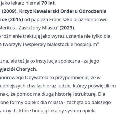
 jako lekarz niemal
70 lat
.
i (2009)
,
Krzyż Kawalerski Orderu Odrodzenia
fice (2015)
od papieża Franciszka oraz Honorowe
eritus - Zasłużony Miastu” (
2023
).
różnienie traktuję jako wyraz uznania nie tylko dla
a tworzyły i wspierały białostockie hospicjum”
a, ale też jako instytucja społeczna - za jego
yjaciół Chorych
.
 Honorowego Obywatela to przypomnienie, że w
rudniejszych chwilach oraz ludzie, którzy poświęcili im
znak, że pomoc ma długą historię i strukturę. Dla
one formy opieki; dla miasta - zachęta do dalszego
wotnych, które budują lokalny system opieki