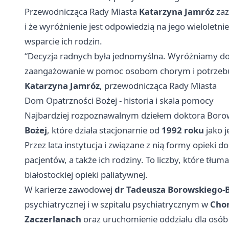
Przewodnicząca Rady Miasta
Katarzyna Jamróz
zaz
i że wyróżnienie jest odpowiedzią na jego wielole
wsparcie ich rodzin.
“Decyzja radnych była jednomyślna. Wyróżniamy dok
zaangażowanie w pomoc osobom chorym i potrzebuj
Katarzyna Jamróz
, przewodnicząca Rady Miasta
Dom Opatrzności Bożej - historia i skala pomocy
Najbardziej rozpoznawalnym dziełem doktora Borow
Bożej
, które działa stacjonarnie od
1992 roku
jako j
Przez lata instytucja i związane z nią formy opie
pacjentów, a także ich rodziny. To liczby, które tłu
białostockiej opieki paliatywnej.
W karierze zawodowej
dr Tadeusza Borowskiego-
psychiatrycznej i w szpitalu psychiatrycznym w
Cho
Zaczerlanach
oraz uruchomienie oddziału dla osób 