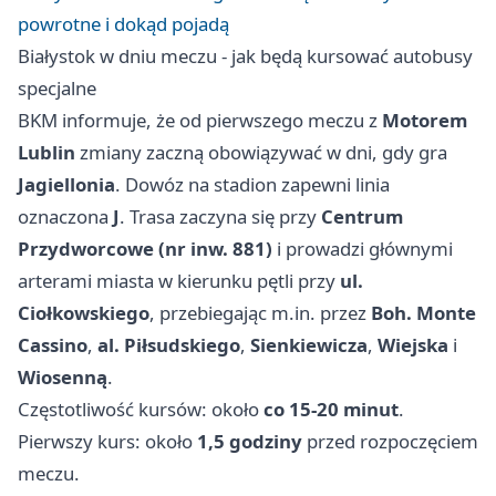
powrotne i dokąd pojadą
Białystok w dniu meczu - jak będą kursować autobusy
specjalne
BKM informuje, że od pierwszego meczu z
Motorem
Lublin
zmiany zaczną obowiązywać w dni, gdy gra
Jagiellonia
. Dowóz na stadion zapewni linia
oznaczona
J
. Trasa zaczyna się przy
Centrum
Przydworcowe (nr inw. 881)
i prowadzi głównymi
arterami miasta w kierunku pętli przy
ul.
Ciołkowskiego
, przebiegając m.in. przez
Boh. Monte
Cassino
,
al. Piłsudskiego
,
Sienkiewicza
,
Wiejska
i
Wiosenną
.
Częstotliwość kursów: około
co 15-20 minut
.
Pierwszy kurs: około
1,5 godziny
przed rozpoczęciem
meczu.