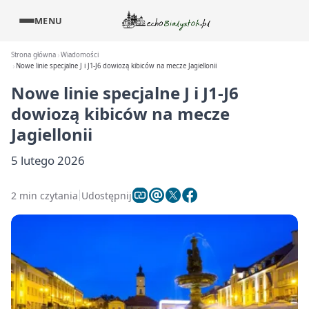
MENU
Strona główna
Wiadomości
Nowe linie specjalne J i J1-J6 dowiozą kibiców na mecze Jagiellonii
Nowe linie specjalne J i J1-J6
dowiozą kibiców na mecze
Jagiellonii
5 lutego 2026
2 min czytania
Udostępnij