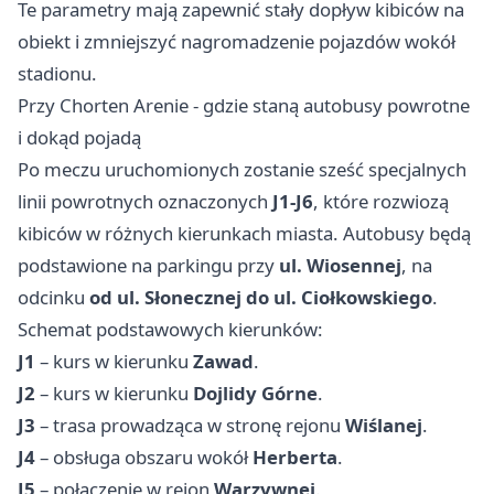
Te parametry mają zapewnić stały dopływ kibiców na
obiekt i zmniejszyć nagromadzenie pojazdów wokół
stadionu.
Przy Chorten Arenie - gdzie staną autobusy powrotne
i dokąd pojadą
Po meczu uruchomionych zostanie sześć specjalnych
linii powrotnych oznaczonych
J1-J6
, które rozwiozą
kibiców w różnych kierunkach miasta. Autobusy będą
podstawione na parkingu przy
ul. Wiosennej
, na
odcinku
od ul. Słonecznej do ul. Ciołkowskiego
.
Schemat podstawowych kierunków:
J1
– kurs w kierunku
Zawad
.
J2
– kurs w kierunku
Dojlidy Górne
.
J3
– trasa prowadząca w stronę rejonu
Wiślanej
.
J4
– obsługa obszaru wokół
Herberta
.
J5
– połączenie w rejon
Warzywnej
.