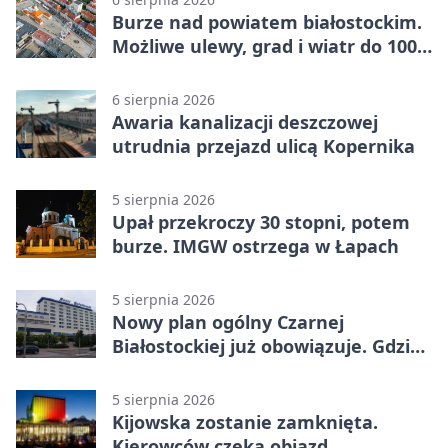
Burze nad powiatem białostockim.
Możliwe ulewy, grad i wiatr do 100
km/h
6 sierpnia 2026
Awaria kanalizacji deszczowej
utrudnia przejazd ulicą Kopernika
5 sierpnia 2026
Upał przekroczy 30 stopni, potem
burze. IMGW ostrzega w Łapach
5 sierpnia 2026
Nowy plan ogólny Czarnej
Białostockiej już obowiązuje. Gdzie
go sprawdzić
5 sierpnia 2026
Kijowska zostanie zamknięta.
Kierowców czeka objazd