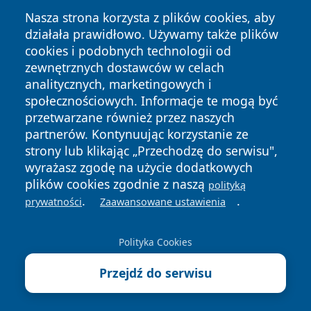
Nasza strona korzysta z plików cookies, aby
działała prawidłowo. Używamy także plików
cookies i podobnych technologii od
zewnętrznych dostawców w celach
analitycznych, marketingowych i
społecznościowych. Informacje te mogą być
przetwarzane również przez naszych
Copyright © 2026 echobialystok.pl Wszystkie prawa
partnerów. Kontynuując korzystanie ze
zastrzeżone.
strony lub klikając „Przechodzę do serwisu",
wyrażasz zgodę na użycie dodatkowych
plików cookies zgodnie z naszą
polityką
Polityka
Polityka
.
.
News
Autorzy
prywatności
Zaawansowane ustawienia
Prywatności
Cookies
Polityka Cookies
Przejdź do serwisu