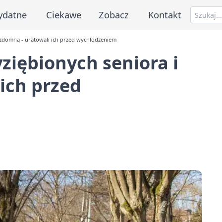
ydatne
Ciekawe
Zobacz
Kontakt
bezdomną - uratowali ich przed wychłodzeniem
yziębionych seniora i
ich przed