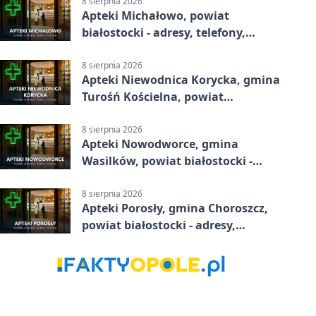
8 sierpnia 2026
Apteki Michałowo, powiat
białostocki - adresy, telefony,
godziny otwarcia
8 sierpnia 2026
Apteki Niewodnica Korycka, gmina
Turośń Kościelna, powiat
białostocki - adresy, telefony,
godziny otwarcia
8 sierpnia 2026
Apteki Nowodworce, gmina
Wasilków, powiat białostocki -
adresy, telefony, godziny otwarcia
8 sierpnia 2026
Apteki Porosły, gmina Choroszcz,
powiat białostocki - adresy,
telefony, godziny otwarcia