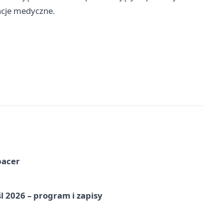
encje medyczne.
pacer
l 2026 – program i zapisy