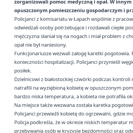
zorganizowali pomoc medyczną i opał. W innym p
opuszczonym pomieszczeniu gospodarczym i prze
Policjanci z komisariatu w Łapach wspólnie z prac
odwiedzali osoby potrzebujące i rozdawali ciepłe posi
mężczyzna słaniał się na nogach i miał problem z 
opał nie był naniesiony.
Funkcjonariusze wezwali załogę karetki pogotowia. Ra
konieczności hospitalizacji. Policjanci przynieśli węgi
posiłek.
Dzielnicowi z białostockiej czwórki podczas kontro
natrafili na wyziębioną kobietę w opuszczonym p
bardzo niska temperatura, a kobieta nie potrafiła ok
Na miejsce także wezwana została karetka pogotowia 
Policjanci przewieźli kobietę do ogrzewalni, gdzie mog
Policja podkreśla, że w okresie niskich temperatur
przebywania osób w kryzysie bezdomności oraz od