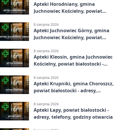
Apteki Horodniany, gmina
Juchnowiec Kościelny, powiat
białostocki - adresy, telefony,
godziny otwarcia
8 sierpnia 2026
Apteki Juchnowiec Górny, gmina
Juchnowiec Kościelny, powiat
białostocki - adresy, telefony,
godziny otwarcia
8 sierpnia 2026
Apteki Kleosin, gmina Juchnowiec
Kościelny, powiat białostocki -
adresy, telefony, godziny otwarcia
8 sierpnia 2026
Apteki Krupniki, gmina Choroszcz,
powiat białostocki - adresy,
telefony, godziny otwarcia
8 sierpnia 2026
Apteki Łapy, powiat białostocki -
adresy, telefony, godziny otwarcia