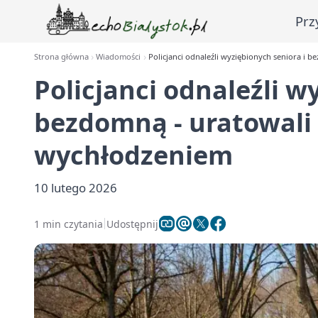
Prz
Strona główna
Wiadomości
Policjanci odnaleźli wyziębionych seniora i 
Policjanci odnaleźli w
bezdomną - uratowali 
wychłodzeniem
10 lutego 2026
1 min czytania
Udostępnij