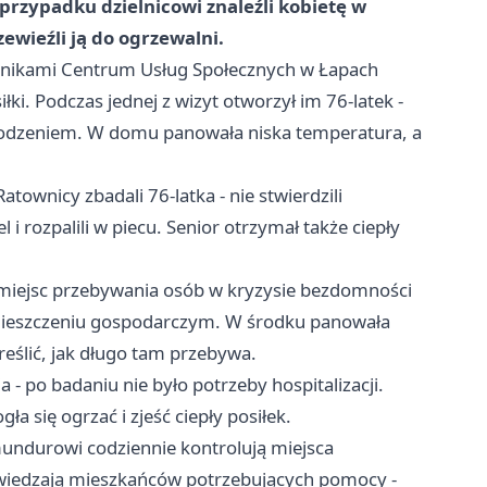
rzypadku dzielnicowi znaleźli kobietę w
wieźli ją do ogrzewalni.
ownikami Centrum Usług Społecznych w Łapach
łki. Podczas jednej z wizyt otworzył im 76-latek -
chodzeniem. W domu panowała niska temperatura, a
townicy zbadali 76-latka - nie stwierdzili
el i rozpalili w piecu. Senior otrzymał także ciepły
li miejsc przebywania osób w kryzysie bezdomności
omieszczeniu gospodarczym. W środku panowała
reślić, jak długo tam przebywa.
- po badaniu nie było potrzeby hospitalizacji.
ła się ogrzać i zjeść ciepły posiłek.
 mundurowi codziennie kontrolują miejsca
wiedzają mieszkańców potrzebujących pomocy -