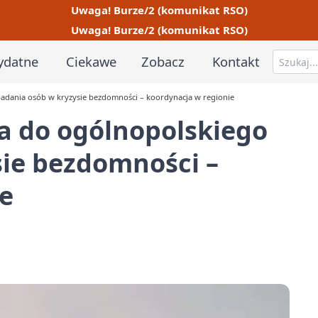
Uwaga! Burze/2 (komunikat RSO)
Uwaga! Burze/2 (komunikat RSO)
ydatne
Ciekawe
Zobacz
Kontakt
adania osób w kryzysie bezdomności – koordynacja w regionie
a do ogólnopolskiego
sie bezdomności –
e