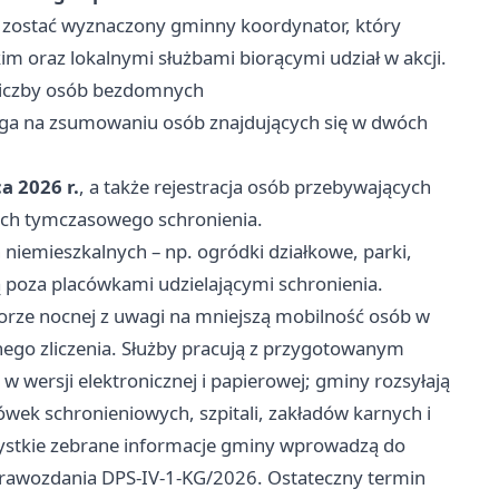
i zostać wyznaczony gminny koordynator, który
 oraz lokalnymi służbami biorącymi udział w akcji.
liczby osób bezdomnych
lega na zsumowaniu osób znajdujących się w dwóch
a 2026 r.
, a także rejestracja osób przebywających
ch tymczasowego schronienia.
 niemieszkalnych – np. ogródki działkowe, parki,
ą poza placówkami udzielającymi schronienia.
porze nocnej z uwagi na mniejszą mobilność osób w
ego zliczenia. Służby pracują z przygotowanym
wersji elektronicznej i papierowej; gminy rozsyłają
acówek schronieniowych, szpitali, zakładów karnych i
ystkie zebrane informacje gminy wprowadzą do
sprawozdania DPS‑IV‑1‑KG/2026. Ostateczny termin