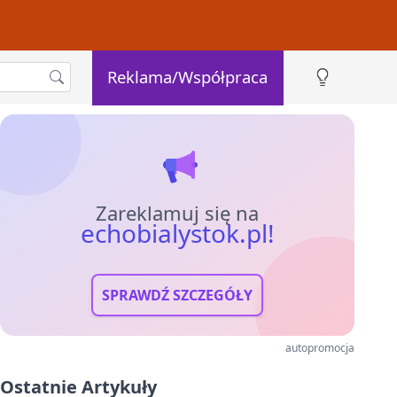
Reklama/Współpraca
Zareklamuj się na
echobialystok.pl!
SPRAWDŹ SZCZEGÓŁY
autopromocja
Ostatnie Artykuły