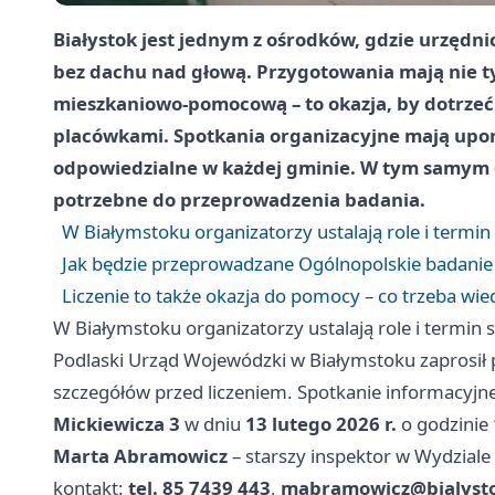
Białystok jest jednym z ośrodków, gdzie urzędnic
bez dachu nad głową. Przygotowania mają nie ty
mieszkaniowo-pomocową – to okazja, by dotrze
placówkami. Spotkania organizacyjne mają upo
odpowiedzialne w każdej gminie. W tym samym c
potrzebne do przeprowadzenia badania.
W Białymstoku organizatorzy ustalają role i termin
Jak będzie przeprowadzane Ogólnopolskie badanie
Liczenie to także okazja do pomocy – co trzeba wie
W Białymstoku organizatorzy ustalają role i termin 
Podlaski Urząd Wojewódzki w Białymstoku zaprosił 
szczegółów przed liczeniem. Spotkanie informacyjne
Mickiewicza 3
w dniu
13 lutego 2026 r.
o godzinie
Marta Abramowicz
– starszy inspektor w Wydziale
kontakt:
tel. 85 7439 443
,
mabramowicz@bialysto