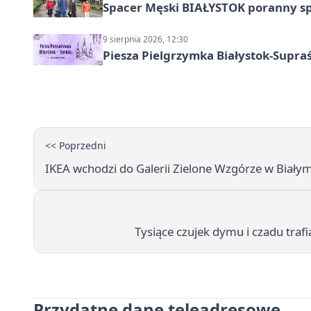
Spacer Męski BIAŁYSTOK poranny s
9 sierpnia 2026, 12:30
Piesza Pielgrzymka Białystok-Supraś
<< Poprzedni
IKEA wchodzi do Galerii Zielone Wzgórze w Biały
Tysiące czujek dymu i czadu traf
Przydatne dane teleadresowe