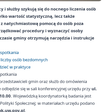
y i służby szykują się do nocnego liczenia osób
lko wartość statystyczną, lecz także
ć z natychmiastową pomocą do osób poza
rządkować procedury i wyznaczyć osoby
zasie gminy otrzymują narzędzia i instrukcje
 spotkania
 liczby osób bezdomnych
dzieć w praktyce
spotkania
przedstawicieli gmin oraz służb do omówienia
 odbędzie się w sali konferencyjnej urzędu przy
ul.
10.00
. Wojewódzką koordynatorką badania jest
 Polityki Społecznej; w materiałach urzędu podano
k.uw.gov.pl
.