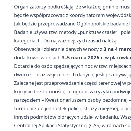
Organizatorzy podkreślają, że w każdej gminie mus
będzie współpracować z koordynatorem wojewódzkim
Jak będzie przeprowadzane Ogólnopolskie badanie 
Badanie używa tzw. metody „punktu w czasie” i po
kategoriach. Do najważniejszych zasad należą:
Obserwacja i zbieranie danych w nocy z
3 na 4 marc
dodatkowo w dniach
3–5 marca 2026 r.
w placówka
Dotarcie do osób spędzających noc w tzw. miejscach
dworce – oraz włączenie ich danych, jeśli przebywaj
Zalecane jest przeprowadzenie części terenowej w 
kryzysie bezdomności, co ogranicza ryzyko podwójn
narzędziem – Kwestionariuszem osoby bezdomnej – w 
formularz do jednostek policji, straży miejskiej, pl
innych podmiotów biorących udział w badaniu. Wsz
Centralnej Aplikacji Statystycznej (CAS) w ramach 