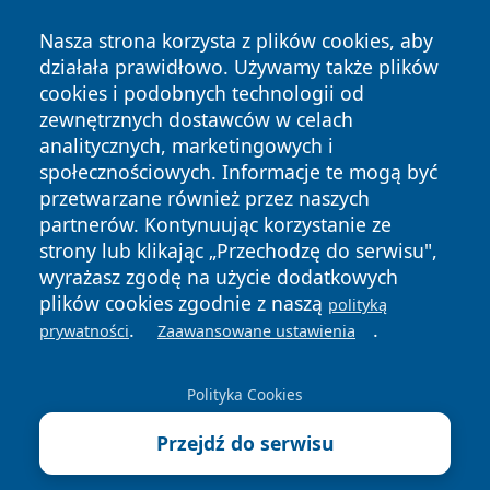
Nasza strona korzysta z plików cookies, aby
działała prawidłowo. Używamy także plików
cookies i podobnych technologii od
zewnętrznych dostawców w celach
analitycznych, marketingowych i
społecznościowych. Informacje te mogą być
Copyright © 2026 echobialystok.pl Wszystkie prawa
przetwarzane również przez naszych
zastrzeżone.
partnerów. Kontynuując korzystanie ze
strony lub klikając „Przechodzę do serwisu",
Polityka
Polityka
wyrażasz zgodę na użycie dodatkowych
News
Autorzy
Prywatności
Cookies
plików cookies zgodnie z naszą
polityką
.
.
prywatności
Zaawansowane ustawienia
Polityka Cookies
Przejdź do serwisu