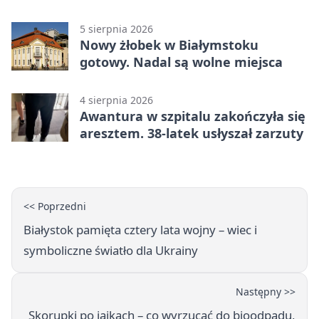
5 sierpnia 2026
Nowy żłobek w Białymstoku
gotowy. Nadal są wolne miejsca
4 sierpnia 2026
Awantura w szpitalu zakończyła się
aresztem. 38-latek usłyszał zarzuty
<< Poprzedni
Białystok pamięta cztery lata wojny – wiec i
symboliczne światło dla Ukrainy
Następny >>
Skorupki po jajkach – co wyrzucać do bioodpadu,