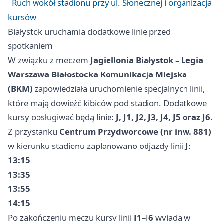
Ruch wokół stadionu przy ul. Słonecznej i organizacja
kursów
Białystok uruchamia dodatkowe linie przed
spotkaniem
W związku z meczem
Jagiellonia Białystok – Legia
Warszawa
Białostocka Komunikacja Miejska
(BKM)
zapowiedziała uruchomienie specjalnych linii,
które mają dowieźć kibiców pod stadion. Dodatkowe
kursy obsługiwać będą linie:
J, J1, J2, J3, J4, J5 oraz J6
.
Z przystanku
Centrum Przydworcowe (nr inw. 881)
w kierunku stadionu zaplanowano odjazdy linii
J
:
13:15
13:35
13:55
14:15
Po zakończeniu meczu kursy linii
J1–J6
wyjadą w