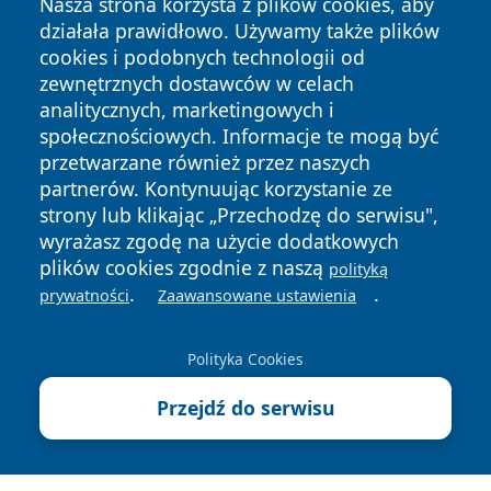
Nasza strona korzysta z plików cookies, aby
działała prawidłowo. Używamy także plików
cookies i podobnych technologii od
zewnętrznych dostawców w celach
analitycznych, marketingowych i
społecznościowych. Informacje te mogą być
przetwarzane również przez naszych
Copyright © 2026 echobialystok.pl Wszystkie prawa
partnerów. Kontynuując korzystanie ze
zastrzeżone.
strony lub klikając „Przechodzę do serwisu",
wyrażasz zgodę na użycie dodatkowych
plików cookies zgodnie z naszą
polityką
Polityka
Polityka
.
.
News
Autorzy
prywatności
Zaawansowane ustawienia
Prywatności
Cookies
Polityka Cookies
Przejdź do serwisu