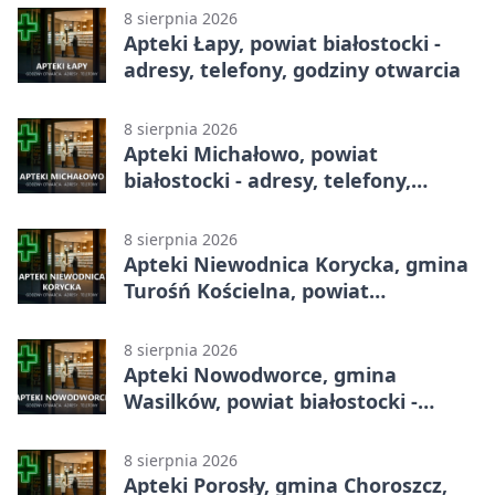
8 sierpnia 2026
Apteki Łapy, powiat białostocki -
adresy, telefony, godziny otwarcia
8 sierpnia 2026
Apteki Michałowo, powiat
białostocki - adresy, telefony,
godziny otwarcia
8 sierpnia 2026
Apteki Niewodnica Korycka, gmina
Turośń Kościelna, powiat
białostocki - adresy, telefony,
godziny otwarcia
8 sierpnia 2026
Apteki Nowodworce, gmina
Wasilków, powiat białostocki -
adresy, telefony, godziny otwarcia
8 sierpnia 2026
Apteki Porosły, gmina Choroszcz,