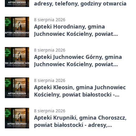
adresy, telefony, godziny otwarcia
8 sierpnia 2026
Apteki Horodniany, gmina
Juchnowiec Kościelny, powiat
białostocki - adresy, telefony,
godziny otwarcia
8 sierpnia 2026
Apteki Juchnowiec Górny, gmina
Juchnowiec Kościelny, powiat
białostocki - adresy, telefony,
godziny otwarcia
8 sierpnia 2026
Apteki Kleosin, gmina Juchnowiec
Kościelny, powiat białostocki -
adresy, telefony, godziny otwarcia
8 sierpnia 2026
Apteki Krupniki, gmina Choroszcz,
powiat białostocki - adresy,
telefony, godziny otwarcia