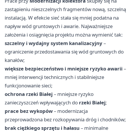
Prace przy
Modernizacji kolektora
skupiły się na
zastąpieniu nieszczelnych fragmentów nową, szczelną
instalacją. W efekcie sieć stała się mniej podatna na
napływ wód gruntowych i awarie. Najważniejsze
założenia i osiągnięcia projektu można wymienić tak:
szczelny i wydajny system kanalizacyjny
–
ograniczenie przedostawania się wód gruntowych do
kanałów;
większe bezpieczeństwo i mniejsze ryzyko awarii
–
mniej interwencji technicznych i stabilniejsze
funkcjonowanie sieci;
ochrona rzeki Białej
– mniejsze ryzyko
zanieczyszczeń wpływających do
rzeki Białej
;
prace bez wykopów
– modernizacja
przeprowadzona bez rozkopywania dróg i chodników;
brak ciężkiego sprzętu i hałasu
– minimalne