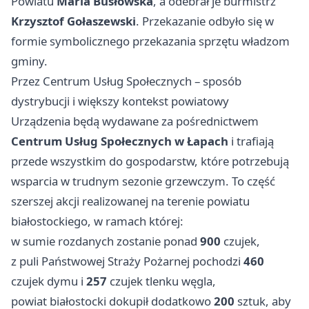
Powiatu
Maria Busłowska
, a odebrał je burmistrz
Krzysztof Gołaszewski
. Przekazanie odbyło się w
formie symbolicznego przekazania sprzętu władzom
gminy.
Przez Centrum Usług Społecznych – sposób
dystrybucji i większy kontekst powiatowy
Urządzenia będą wydawane za pośrednictwem
Centrum Usług Społecznych w Łapach
i trafiają
przede wszystkim do gospodarstw, które potrzebują
wsparcia w trudnym sezonie grzewczym. To część
szerszej akcji realizowanej na terenie powiatu
białostockiego, w ramach której:
w sumie rozdanych zostanie ponad
900
czujek,
z puli Państwowej Straży Pożarnej pochodzi
460
czujek dymu i
257
czujek tlenku węgla,
powiat białostocki dokupił dodatkowo
200
sztuk, aby