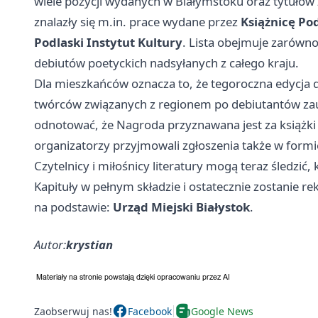
wiele pozycji wydanych w Białymstoku oraz tytułów z
znalazły się m.in. prace wydane przez
Książnicę Pod
Podlaski Instytut Kultury
. Lista obejmuje zarówno 
debiutów poetyckich nadsyłanych z całego kraju.
Dla mieszkańców oznacza to, że tegoroczna edycja d
twórców związanych z regionem po debiutantów za
odnotować, że Nagroda przyznawana jest za książk
organizatorzy przyjmowali zgłoszenia także w formie
Czytelnicy i miłośnicy literatury mogą teraz śledzi
Kapituły w pełnym składzie i ostatecznie zostanie
na podstawie:
Urząd Miejski Białystok
.
Autor:
krystian
Zaobserwuj nas!
Facebook
Google News