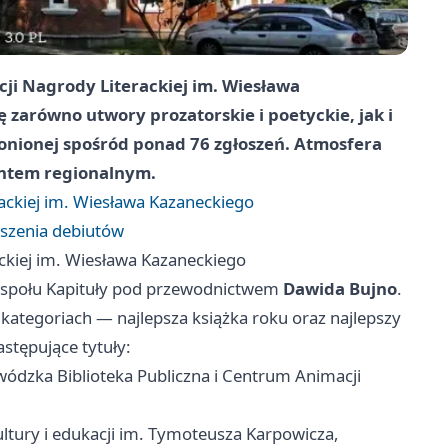
cji Nagrody Literackiej im. Wiesława
zarówno utwory prozatorskie i poetyckie, jak i
łonionej spośród ponad
76
zgłoszeń. Atmosfera
entem regionalnym.
rackiej im. Wiesława Kazaneckiego
oszenia debiutów
ackiej im. Wiesława Kazaneckiego
zespołu Kapituły pod przewodnictwem
Dawida Bujno
.
kategoriach — najlepsza książka roku oraz najlepszy
astępujące tytuły:
ódzka Biblioteka Publiczna i Centrum Animacji
ultury i edukacji im. Tymoteusza Karpowicza,