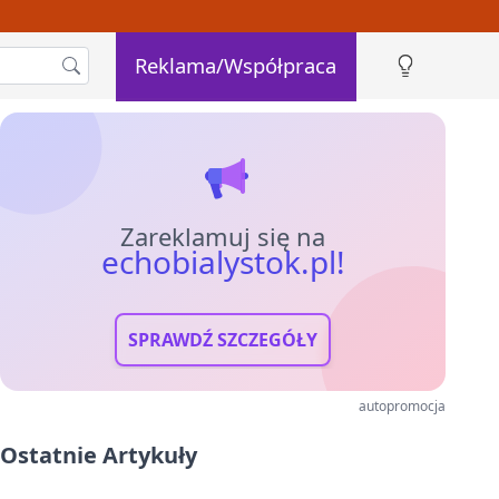
Reklama/Współpraca
Zareklamuj się na
echobialystok.pl!
SPRAWDŹ SZCZEGÓŁY
autopromocja
Ostatnie Artykuły