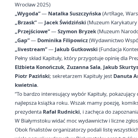
Wrocław
2025)
„Wygoda”
—
Natalka Suszczyńska
(ArtRage, War
„Brzask”
—
Jacek Świdziński
(Muzeum Karykatury i
„Przejściowe”
—
Szymon Bryzek
(Muzeum Narodowe
„Gap”
—
Dominika Filipowicz
(Wydawnictwo Wspól
„livestream”
—
Jakub Gutkowski
(Fundacja Konte
Pełny skład Kapituły, który przygotuje opinię dla P
Elżbieta Konończuk
,
Zuzanna Sala
,
Jakub Skurty
Piotr Paziński
; sekretarzem Kapituły jest
Danuta A
kwietnia
.
“To bardzo interesujący wybór Kapituły, pokazujący
najlepsza książka roku. Wszak mamy poezję, komiks
prezydenta
Rafał Rudnicki
, i zachęca do zapoznan
W Białymstoku widać moc wydawnictw i liczne zgło
Obok finalistów organizatorzy podali listę wszystki