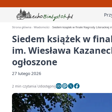
Prz
Strona główna
Wiadomości
Siedem książek w finale Nagrody Literackiej
Siedem książek w fina
im. Wiesława Kazanec
ogłoszone
27 lutego 2026
2 min czytania
Udostępnij