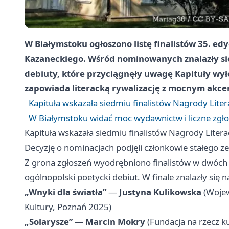
W Białymstoku ogłoszono listę finalistów 35. edy
Kazaneckiego. Wśród nominowanych znalazły się 
debiuty, które przyciągnęły uwagę Kapituły wy
zapowiada literacką rywalizację z mocnym akc
Kapituła wskazała siedmiu finalistów Nagrody Lite
W Białymstoku widać moc wydawnictw i liczne zgł
Kapituła wskazała siedmiu finalistów Nagrody Liter
Decyzję o nominacjach podjęli członkowie stałego 
Z grona zgłoszeń wyodrębniono finalistów w dwóch 
ogólnopolski poetycki debiut. W finale znalazły się n
„Wnyki dla światła”
—
Justyna Kulikowska
(Wojew
Kultury,
Poznań
2025)
„Solarysze”
—
Marcin Mokry
(Fundacja na rzecz k