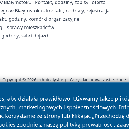
iałymstoku - kontakt, godziny, zapisy i oferta
ego w Białymstoku - kontakt, oddziały, rejestracja
kt, godziny, komórki organizacyjne
ugi i sprawy mieszkańców
 godziny, sale i dojazd
Copyright © 2026 echobialystok.pl Wszystkie prawa zastrzeżone.
es, aby działała prawidłowo. Używamy także plik
News
Autorzy
Polityka Prywatności
Polityka Cookie
cznych, marketingowych i społecznościowych. Inf
 korzystanie ze strony lub klikając „Przechodzę 
ookies zgodnie z naszą
polityką prywatności
.
Zaaw