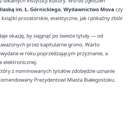
 lokalnych instytucji kultury. Wśród zgłoszeń
laską im. Ł. Górnickiego
,
Wydawnictwo Mova
czy
książki prozatorskie, eseistyczne, jak i pokaźny zbiór
aje okazję, by sięgnąć po świeże tytuły — od
uważonych przez kapitularne grono. Warto
i wydane w roku poprzedzającym przyznanie, a
 elektronicznej.
ć, który z nominowanych tytułów zdobędzie uznanie
 rekomendowany Prezydentowi Miasta Białegostoku.