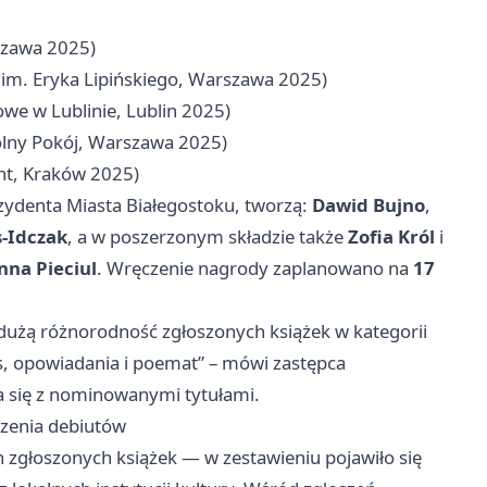
szawa 2025)
m. Eryka Lipińskiego, Warszawa 2025)
 w Lublinie, Lublin 2025)
ny Pokój, Warszawa 2025)
nt, Kraków 2025)
rezydenta Miasta Białegostoku, tworzą:
Dawid Bujno
,
s-Idczak
, a w poszerzonym składzie także
Zofia Król
i
nna Pieciul
. Wręczenie nagrody zaplanowano na
17
 dużą różnorodność zgłoszonych książek w kategorii
, opowiadania i poemat” – mówi zastępca
ia się z nominowanymi tytułami.
szenia debiutów
ch zgłoszonych książek — w zestawieniu pojawiło się