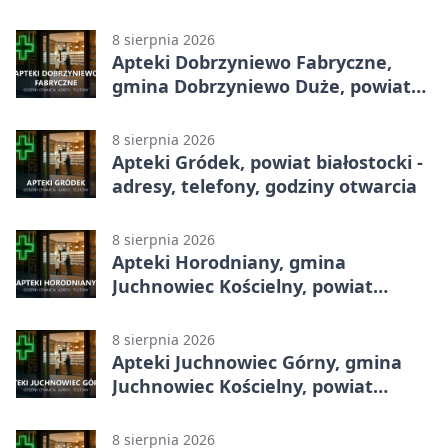
godziny otwarcia
8 sierpnia 2026
Apteki Dobrzyniewo Fabryczne,
gmina Dobrzyniewo Duże, powiat
białostocki - adresy, telefony,
godziny otwarcia
8 sierpnia 2026
Apteki Gródek, powiat białostocki -
adresy, telefony, godziny otwarcia
8 sierpnia 2026
Apteki Horodniany, gmina
Juchnowiec Kościelny, powiat
białostocki - adresy, telefony,
godziny otwarcia
8 sierpnia 2026
Apteki Juchnowiec Górny, gmina
Juchnowiec Kościelny, powiat
białostocki - adresy, telefony,
godziny otwarcia
8 sierpnia 2026