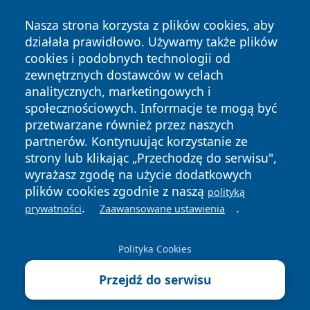
Nasza strona korzysta z plików cookies, aby
działała prawidłowo. Używamy także plików
cookies i podobnych technologii od
zewnętrznych dostawców w celach
analitycznych, marketingowych i
społecznościowych. Informacje te mogą być
przetwarzane również przez naszych
partnerów. Kontynuując korzystanie ze
Copyright © 2026 echobialystok.pl Wszystkie prawa
strony lub klikając „Przechodzę do serwisu",
zastrzeżone.
wyrażasz zgodę na użycie dodatkowych
plików cookies zgodnie z naszą
polityką
Polityka
Polityka
.
.
prywatności
Zaawansowane ustawienia
News
Autorzy
Prywatności
Cookies
Polityka Cookies
Przejdź do serwisu