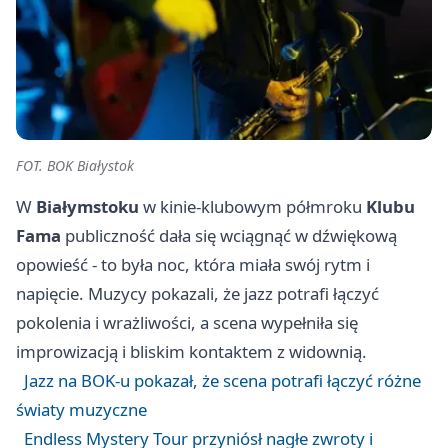
FOT. BOK Białystok
W
Białymstoku
w kinie-klubowym półmroku
Klubu
Fama
publiczność dała się wciągnąć w dźwiękową
opowieść - to była noc, która miała swój rytm i
napięcie. Muzycy pokazali, że jazz potrafi łączyć
pokolenia i wrażliwości, a scena wypełniła się
improwizacją i bliskim kontaktem z widownią.
Jazz na BOK-u pokazał, że scena potrafi łączyć różne
światy muzyczne
Endless Mystery Tour przyniósł nagłe zwroty i