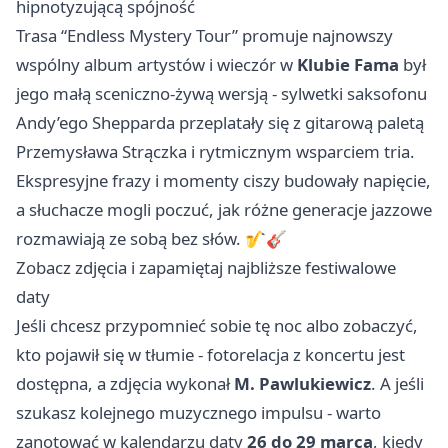
hipnotyzującą spójność
Trasa “Endless Mystery Tour” promuje najnowszy
wspólny album artystów i wieczór w
Klubie Fama
był
jego małą sceniczno-żywą wersją - sylwetki saksofonu
Andy’ego Shepparda przeplatały się z gitarową paletą
Przemysława Strączka i rytmicznym wsparciem tria.
Ekspresyjne frazy i momenty ciszy budowały napięcie,
a słuchacze mogli poczuć, jak różne generacje jazzowe
rozmawiają ze sobą bez słów. 🎷🎸
Zobacz zdjęcia i zapamiętaj najbliższe festiwalowe
daty
Jeśli chcesz przypomnieć sobie tę noc albo zobaczyć,
kto pojawił się w tłumie - fotorelacja z koncertu jest
dostępna, a zdjęcia wykonał
M. Pawlukiewicz
. A jeśli
szukasz kolejnego muzycznego impulsu - warto
zanotować w kalendarzu daty
26 do 29 marca
, kiedy