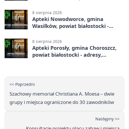
białostocki - adresy, telefony,
godziny otwarcia
8 sierpnia 2026
Apteki Nowodworce, gmina
Wasilków, powiat białostocki -
adresy, telefony, godziny otwarcia
8 sierpnia 2026
Apteki Porosły, gmina Choroszcz,
powiat białostocki - adresy,
telefony, godziny otwarcia
<< Poprzedni
Szachowy memoriał Christiana A. Moesa – dwie
grupy i miejsca ograniczone do 30 zawodników
Następny >>
Konsultacje projektu placu zabaw i miejsca