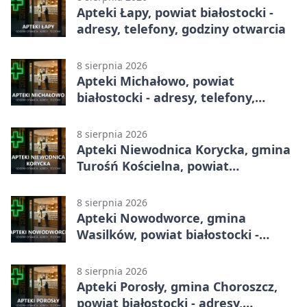
Apteki Łapy, powiat białostocki -
adresy, telefony, godziny otwarcia
8 sierpnia 2026
Apteki Michałowo, powiat
białostocki - adresy, telefony,
godziny otwarcia
8 sierpnia 2026
Apteki Niewodnica Korycka, gmina
Turośń Kościelna, powiat
białostocki - adresy, telefony,
godziny otwarcia
8 sierpnia 2026
Apteki Nowodworce, gmina
Wasilków, powiat białostocki -
adresy, telefony, godziny otwarcia
8 sierpnia 2026
Apteki Porosły, gmina Choroszcz,
powiat białostocki - adresy,