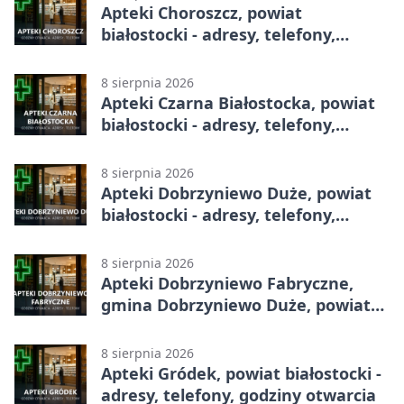
Apteki Choroszcz, powiat
białostocki - adresy, telefony,
godziny otwarcia
8 sierpnia 2026
Apteki Czarna Białostocka, powiat
białostocki - adresy, telefony,
godziny otwarcia
8 sierpnia 2026
Apteki Dobrzyniewo Duże, powiat
białostocki - adresy, telefony,
godziny otwarcia
8 sierpnia 2026
Apteki Dobrzyniewo Fabryczne,
gmina Dobrzyniewo Duże, powiat
białostocki - adresy, telefony,
godziny otwarcia
8 sierpnia 2026
Apteki Gródek, powiat białostocki -
adresy, telefony, godziny otwarcia