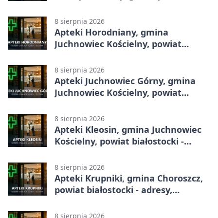
8 sierpnia 2026
Apteki Horodniany, gmina
Juchnowiec Kościelny, powiat
białostocki - adresy, telefony,
godziny otwarcia
8 sierpnia 2026
Apteki Juchnowiec Górny, gmina
Juchnowiec Kościelny, powiat
białostocki - adresy, telefony,
godziny otwarcia
8 sierpnia 2026
Apteki Kleosin, gmina Juchnowiec
Kościelny, powiat białostocki -
adresy, telefony, godziny otwarcia
8 sierpnia 2026
Apteki Krupniki, gmina Choroszcz,
powiat białostocki - adresy,
telefony, godziny otwarcia
8 sierpnia 2026