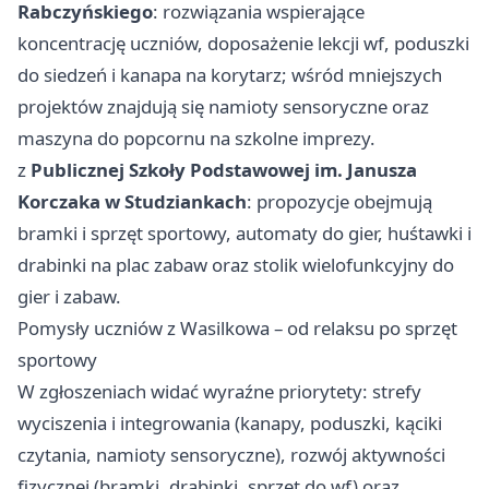
Rabczyńskiego
: rozwiązania wspierające
koncentrację uczniów, doposażenie lekcji wf, poduszki
do siedzeń i kanapa na korytarz; wśród mniejszych
projektów znajdują się namioty sensoryczne oraz
maszyna do popcornu na szkolne imprezy.
z
Publicznej Szkoły Podstawowej im. Janusza
Korczaka w Studziankach
: propozycje obejmują
bramki i sprzęt sportowy, automaty do gier, huśtawki i
drabinki na plac zabaw oraz stolik wielofunkcyjny do
gier i zabaw.
Pomysły uczniów z Wasilkowa – od relaksu po sprzęt
sportowy
W zgłoszeniach widać wyraźne priorytety: strefy
wyciszenia i integrowania (kanapy, poduszki, kąciki
czytania, namioty sensoryczne), rozwój aktywności
fizycznej (bramki, drabinki, sprzęt do wf) oraz