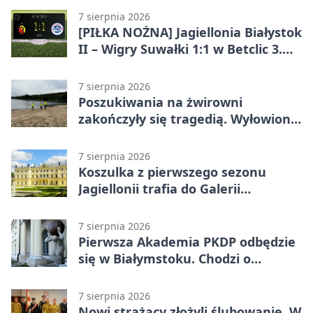
7 sierpnia 2026
[PIŁKA NOŻNA] Jagiellonia Białystok
II – Wigry Suwałki 1:1 w Betclic 3.
Lidze Grupa 1 (Grupa I)
7 sierpnia 2026
Poszukiwania na żwirowni
zakończyły się tragedią. Wyłowiono
ciało 30-latka
7 sierpnia 2026
Koszulka z pierwszego sezonu
Jagiellonii trafia do Galerii
Białostockiego Sportu
7 sierpnia 2026
Pierwsza Akademia PKDP odbędzie
się w Białymstoku. Chodzi o
ochronę dzieci
7 sierpnia 2026
Nowi strażacy złożyli ślubowanie. W