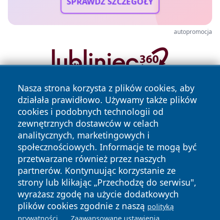
SPRAWDŹ SZCZEGÓŁY
autopromocja
Nasza strona korzysta z plików cookies, aby
działała prawidłowo. Używamy także plików
cookies i podobnych technologii od
zewnętrznych dostawców w celach
analitycznych, marketingowych i
społecznościowych. Informacje te mogą być
Copyright © 2026 echobialystok.pl Wszystkie prawa
przetwarzane również przez naszych
zastrzeżone.
partnerów. Kontynuując korzystanie ze
strony lub klikając „Przechodzę do serwisu",
wyrażasz zgodę na użycie dodatkowych
Polityka
Polityka
plików cookies zgodnie z naszą
News
Autorzy
polityką
Prywatności
Cookies
.
.
prywatności
Zaawansowane ustawienia