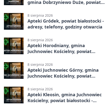
gmina Dobrzyniewo Duże, powiat
białostocki - adresy, telefony,
godziny otwarcia
8 sierpnia 2026
Apteki Gródek, powiat białostocki -
adresy, telefony, godziny otwarcia
8 sierpnia 2026
Apteki Horodniany, gmina
Juchnowiec Kościelny, powiat
białostocki - adresy, telefony,
godziny otwarcia
8 sierpnia 2026
Apteki Juchnowiec Górny, gmina
Juchnowiec Kościelny, powiat
białostocki - adresy, telefony,
godziny otwarcia
8 sierpnia 2026
Apteki Kleosin, gmina Juchnowiec
Kościelny, powiat białostocki -
adresy, telefony, godziny otwarcia