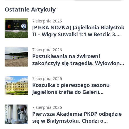
Ostatnie Artykuły
7 sierpnia 2026
[PIŁKA NOŻNA] Jagiellonia Białystok
II – Wigry Suwałki 1:1 w Betclic 3.
Lidze Grupa 1 (Grupa I)
7 sierpnia 2026
Poszukiwania na żwirowni
zakończyły się tragedią. Wyłowiono
ciało 30-latka
7 sierpnia 2026
Koszulka z pierwszego sezonu
Jagiellonii trafia do Galerii
Białostockiego Sportu
7 sierpnia 2026
Pierwsza Akademia PKDP odbędzie
się w Białymstoku. Chodzi o
ochronę dzieci