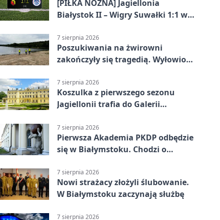
[PIŁKA NOŻNA] Jagiellonia
Białystok II – Wigry Suwałki 1:1 w
Betclic 3. Lidze Grupa 1 (Grupa I)
7 sierpnia 2026
Poszukiwania na żwirowni
zakończyły się tragedią. Wyłowiono
ciało 30-latka
7 sierpnia 2026
Koszulka z pierwszego sezonu
Jagiellonii trafia do Galerii
Białostockiego Sportu
7 sierpnia 2026
Pierwsza Akademia PKDP odbędzie
się w Białymstoku. Chodzi o
ochronę dzieci
7 sierpnia 2026
Nowi strażacy złożyli ślubowanie.
W Białymstoku zaczynają służbę
7 sierpnia 2026