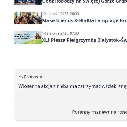
Obóz Roboczy na Świętej Górze Grab
12 sierpnia 2026, 20:00
Make friends & BlaBla Language Exc
14 sierpnia 2026, 07:00
XLI Piesza Pielgrzymka Białystok–Św
<< Poprzedni
Wiosenna akcja z nieba ma zatrzymać wściekliznę
Poranny manewr na rondzi