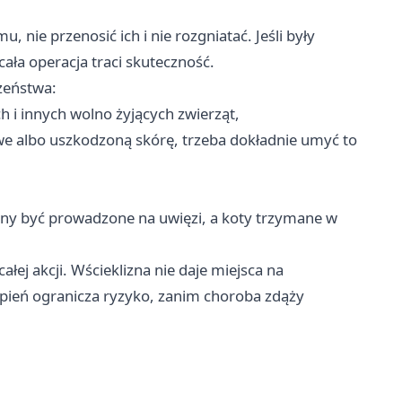
 nie przenosić ich i nie rozgniatać. Jeśli były
 cała operacja traci skuteczność.
zeństwa:
h i innych wolno żyjących zwierząt,
owe albo uszkodzoną skórę, trzeba dokładnie umyć to
nny być prowadzone na uwięzi, a koty trzymane w
łej akcji. Wścieklizna nie daje miejsca na
pień ogranicza ryzyko, zanim choroba zdąży