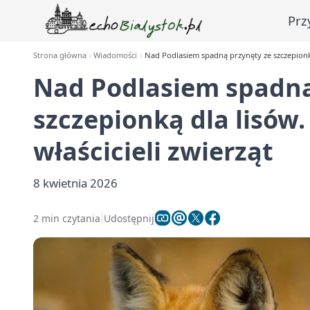
Prz
Strona główna
Wiadomości
Nad Podlasiem spadną przynęty ze szczepionką 
Nad Podlasiem spadną
szczepionką dla lisów.
właścicieli zwierząt
8 kwietnia 2026
2 min czytania
Udostępnij