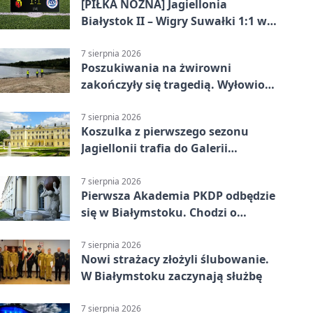
[PIŁKA NOŻNA] Jagiellonia
Białystok II – Wigry Suwałki 1:1 w
Betclic 3. Lidze Grupa 1 (Grupa I)
7 sierpnia 2026
Poszukiwania na żwirowni
zakończyły się tragedią. Wyłowiono
ciało 30-latka
7 sierpnia 2026
Koszulka z pierwszego sezonu
Jagiellonii trafia do Galerii
Białostockiego Sportu
7 sierpnia 2026
Pierwsza Akademia PKDP odbędzie
się w Białymstoku. Chodzi o
ochronę dzieci
7 sierpnia 2026
Nowi strażacy złożyli ślubowanie.
W Białymstoku zaczynają służbę
7 sierpnia 2026