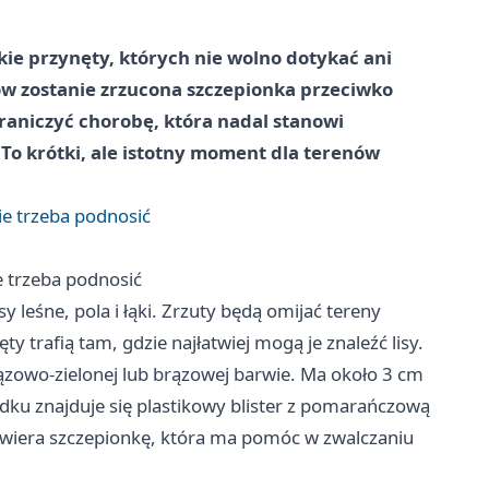
lkie przynęty, których nie wolno dotykać ani
tów zostanie zrzucona szczepionka przeciwko
ograniczyć chorobę, która nadal stanowi
 To krótki, ale istotny moment dla terenów
ie trzeba podnosić
e trzeba podnosić
leśne, pola i łąki. Zrzuty będą omijać tereny
y trafią tam, gdzie najłatwiej mogą je znaleźć lisy.
ązowo-zielonej lub brązowej barwie. Ma około 3 cm
dku znajduje się plastikowy blister z pomarańczową
zawiera szczepionkę, która ma pomóc w zwalczaniu