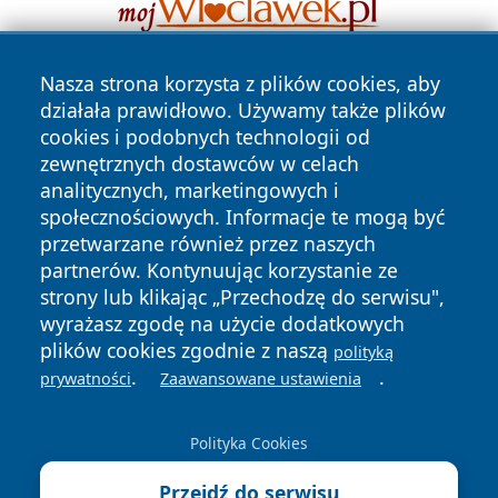
Nasza strona korzysta z plików cookies, aby
działała prawidłowo. Używamy także plików
cookies i podobnych technologii od
zewnętrznych dostawców w celach
analitycznych, marketingowych i
społecznościowych. Informacje te mogą być
Copyright © 2026 echobialystok.pl Wszystkie prawa
zastrzeżone.
przetwarzane również przez naszych
partnerów. Kontynuując korzystanie ze
strony lub klikając „Przechodzę do serwisu",
Polityka
Polityka
wyrażasz zgodę na użycie dodatkowych
News
Autorzy
Prywatności
Cookies
plików cookies zgodnie z naszą
polityką
.
.
prywatności
Zaawansowane ustawienia
Polityka Cookies
Przejdź do serwisu