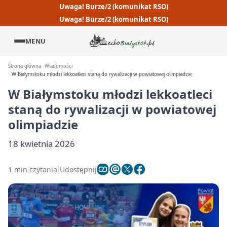
Uwaga! Burze/2 (komunikat RSO)
Uwaga! Burze/2 (komunikat RSO)
MENU
Strona główna
Wiadomości
W Białymstoku młodzi lekkoatleci staną do rywalizacji w powiatowej olimpiadzie
W Białymstoku młodzi lekkoatleci
staną do rywalizacji w powiatowej
olimpiadzie
18 kwietnia 2026
1 min czytania
Udostępnij