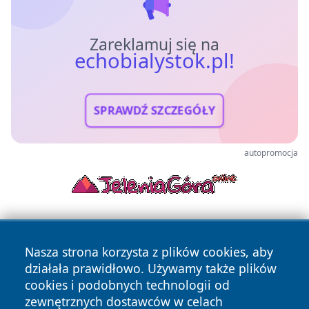
Zareklamuj się na
echobialystok.pl!
SPRAWDŹ SZCZEGÓŁY
autopromocja
Nasza strona korzysta z plików cookies, aby
działała prawidłowo. Używamy także plików
cookies i podobnych technologii od
zewnętrznych dostawców w celach
Copyright © 2026 echobialystok.pl Wszystkie prawa