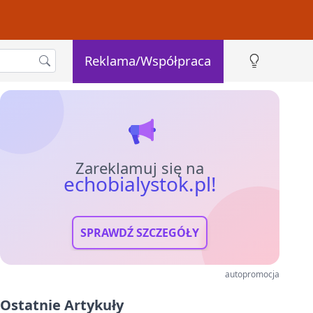
Reklama/Współpraca
Zareklamuj się na
echobialystok.pl!
SPRAWDŹ SZCZEGÓŁY
autopromocja
Ostatnie Artykuły