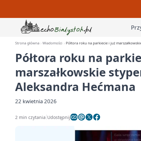
Prz
Strona główna
Wiadomości
Półtora roku na parkiecie i już marszałkows
Półtora roku na parkiec
marszałkowskie stype
Aleksandra Hećmana
22 kwietnia 2026
2 min czytania
Udostępnij