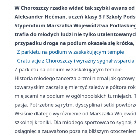
W Choroszczy rzadko widać tak szybki awans o
Aleksander Hećman, uczeń klasy 3 f Szkoły Pods
Stypendium Marszałka Województwa Podlaskiego 
trafia do młodych ludzi nie tylko utalentowanyc
przypadku droga na podium okazała się krótka, 
Z parkietu na podium w zaskakującym tempie
Gratulacje z Choroszczy i wyraźny sygnał wsparcia
Z parkietu na podium w zaskakującym tempie
Historia młodego tancerza brzmi niemal jak gotowy s
towarzyskim zaczął się mierzyć zaledwie półtora rok
miejscami na podium w ogólnopolskich turniejach. 
pasja. Potrzebne są rytm, dyscyplina i setki powtórz
Właśnie dlatego wyróżnienie od Marszałka Wojewód
szkolnej kroniki. Dla młodego sportowca to sygnał, ż
osiągnięcia zauważono poza najbliższym otoczeniem. 