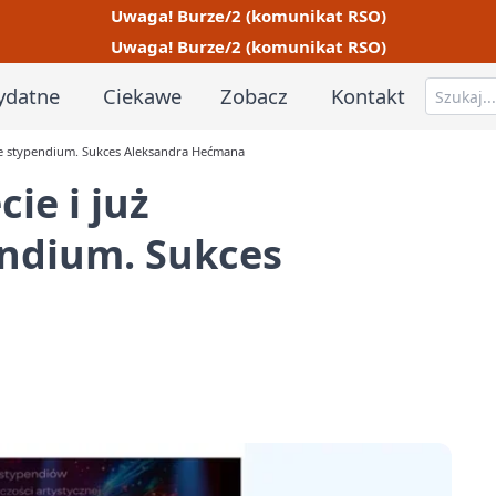
Uwaga! Burze/2 (komunikat RSO)
Uwaga! Burze/2 (komunikat RSO)
ydatne
Ciekawe
Zobacz
Kontakt
kie stypendium. Sukces Aleksandra Hećmana
ie i już
ndium. Sukces