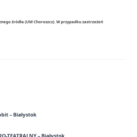
znego źródła (UM Choroszcz). W przypadku zastrzeżeń
it – Białystok
-TEATRALNY – Białystok