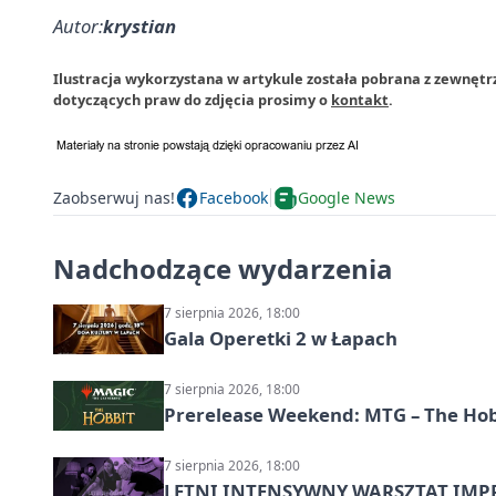
Autor:
krystian
Ilustracja wykorzystana w artykule została pobrana z zewnętr
dotyczących praw do zdjęcia prosimy o
kontakt
.
Zaobserwuj nas!
Facebook
Google News
Nadchodzące wydarzenia
7 sierpnia 2026, 18:00
Gala Operetki 2 w Łapach
7 sierpnia 2026, 18:00
Prerelease Weekend: MTG – The Hobb
7 sierpnia 2026, 18:00
LETNI INTENSYWNY WARSZTAT IMPRO