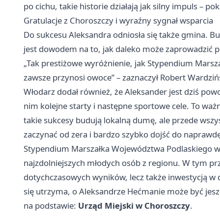
po cichu, takie historie działają jak silny impuls –
Gratulacje z Choroszczy i wyraźny sygnał wsparcia
Do sukcesu Aleksandra odniosła się także gmina. Bu
jest dowodem na to, jak daleko może zaprowadzić poł
„Tak prestiżowe wyróżnienie, jak Stypendium Marsza
zawsze przynosi owoce” – zaznaczył Robert Wardzińs
Włodarz dodał również, że Aleksander jest dziś powo
nim kolejne starty i następne sportowe cele. To w
takie sukcesy budują lokalną dumę, ale przede ws
zaczynać od zera i bardzo szybko dojść do napraw
Stypendium Marszałka Województwa Podlaskiego w dz
najzdolniejszych młodych osób z regionu. W tym p
dotychczasowych wyników, lecz także inwestycją w 
się utrzyma, o Aleksandrze Hećmanie może być jeszc
na podstawie:
Urząd Miejski w Choroszczy
.