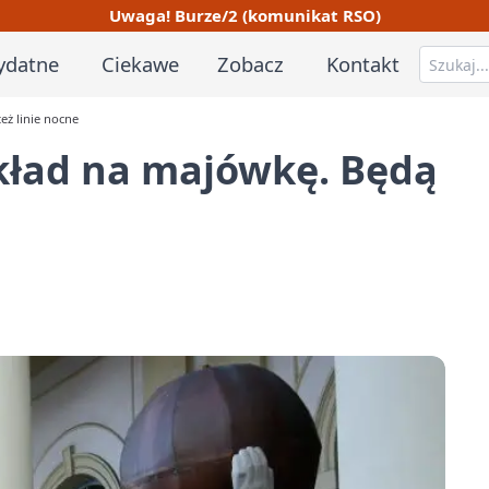
Uwaga! Burze/2 (komunikat RSO)
ydatne
Ciekawe
Zobacz
Kontakt
eż linie nocne
kład na majówkę. Będą