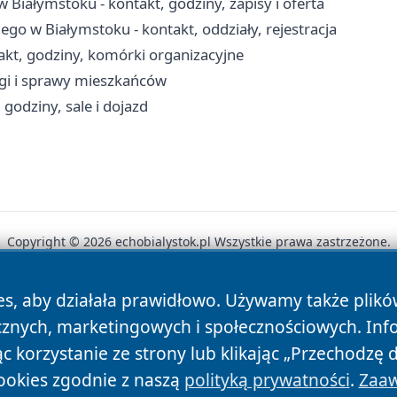
iałymstoku - kontakt, godziny, zapisy i oferta
ego w Białymstoku - kontakt, oddziały, rejestracja
kt, godziny, komórki organizacyjne
ugi i sprawy mieszkańców
 godziny, sale i dojazd
Copyright © 2026 echobialystok.pl Wszystkie prawa zastrzeżone.
es, aby działała prawidłowo. Używamy także plik
News
Autorzy
Polityka Prywatności
Polityka Cookie
cznych, marketingowych i społecznościowych. Inf
 korzystanie ze strony lub klikając „Przechodzę 
ookies zgodnie z naszą
polityką prywatności
.
Zaaw