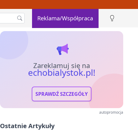
Reklama/Współpraca
Zareklamuj się na
echobialystok.pl!
SPRAWDŹ SZCZEGÓŁY
autopromocja
Ostatnie Artykuły