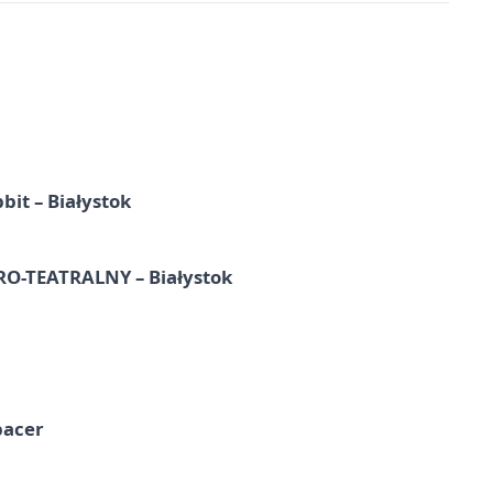
it – Białystok
-TEATRALNY – Białystok
pacer