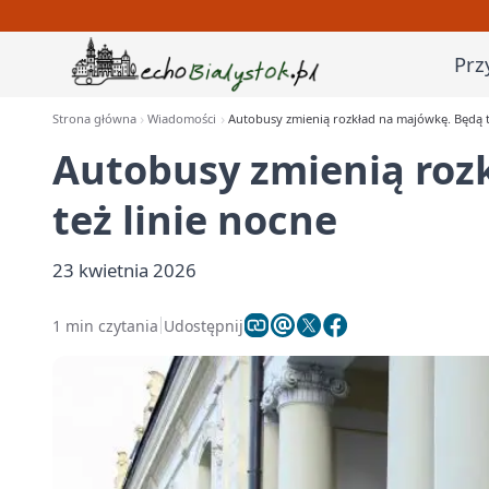
Prz
Strona główna
Wiadomości
Autobusy zmienią rozkład na majówkę. Będą t
Autobusy zmienią roz
też linie nocne
23 kwietnia 2026
1 min czytania
Udostępnij